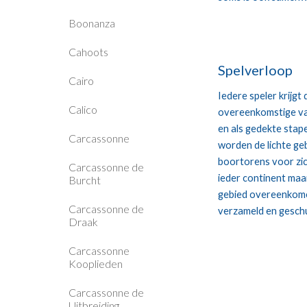
Boonanza
Cahoots
Spelverloop
Cairo
Iedere speler krijgt
Calico
overeenkomstige va
en als gedekte stape
Carcassonne
worden de lichte geb
boortorens voor zich
Carcassonne de
ieder continent maa
Burcht
gebied overeenkomen
Carcassonne de
verzameld en gesch
Draak
Carcassonne
Kooplieden
Carcassonne de
Uitbreiding