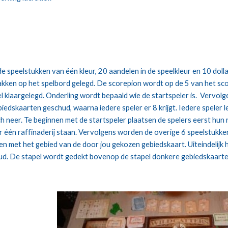
 de speelstukken van één kleur, 20 aandelen in de speelkleur en 10 doll
kken op het spelbord gelegd. De scorepion wordt op de 5 van het sc
l klaargelegd. Onderling wordt bepaald wie de startspeler is.  Vervolg
iedskaarten geschud, waarna iedere speler er 8 krijgt. Iedere speler leg
 neer. Te beginnen met de startspeler plaatsen de spelers eerst hun r
r één raffinaderij staan. Vervolgens worden de overige 6 speelstukke
 met het gebied van de door jou gekozen gebiedskaart. Uiteindelijk h
ud. De stapel wordt gedekt bovenop de stapel donkere gebiedskaart