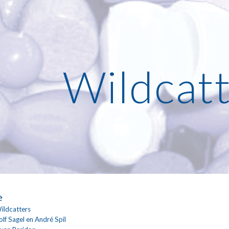
ip to main content
Skip to navigat
Wildcat
e
ildcatters
olf Sagel en André Spil