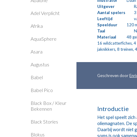
Abalone
Illustrator
Daan 
Uitgever
R
Adel Verplicht
Aantal spelers
3
Leeftijd
v
Speelduur
120 
Afrika
Taal
N
Materiaal
48 ge
AquaSphere
16 wildcatterfiches, 4
jaknikkers, 8 treinen, 4
Asara
Augustus
Geschreven door 
Enr
Babel
Babel Pico
Black Box / Kleur
Introductie
Bekennen
Het spel speelt zich
Black Stories
oliemagnaten. De spe
Daarbij wordt niet 
Blokus
soms is ook samenwe