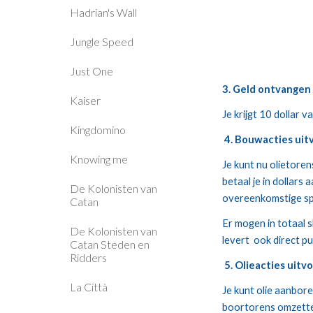
Hadrian's Wall
Jungle Speed
Just One
3. Geld ontvangen
Kaiser
Je krijgt 10 dollar v
Kingdomino
4. Bouwacties uit
Knowing me
Je kunt nu olietoren
betaal je in dollars
De Kolonisten van
overeenkomstige spe
Catan
Er mogen in totaal s
De Kolonisten van
levert  ook direct p
Catan Steden en
Ridders
 5. Olieacties uit
La Città
Je kunt olie aanbor
boortorens omzetten 