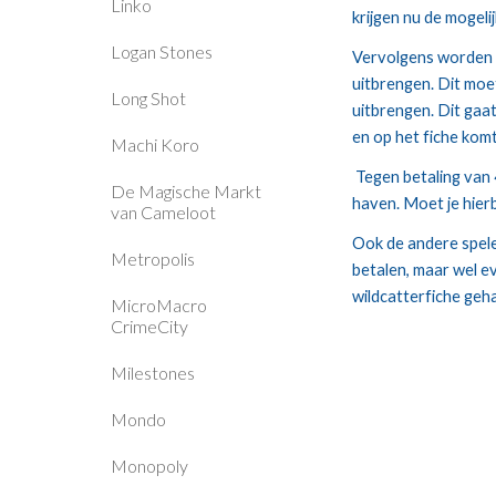
Linko
krijgen nu de mogel
Logan Stones
Vervolgens worden de
uitbrengen. Dit moe
Long Shot
uitbrengen. Dit gaa
en op het fiche komt
Machi Koro
 Tegen betaling van 4 dollar mag je nu olie transporteren vanaf de olievelden in het gebied. Je verplaatst van ieder olieveld één vat olie naar de 
De Magische Markt
haven. Moet je hierb
van Cameloot
Ook de andere speler
Metropolis
betalen, maar wel e
wildcatterfiche geha
MicroMacro
CrimeCity
Milestones
Mondo
Monopoly