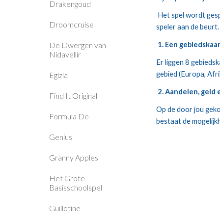
Drakengoud
 Het spel wordt gespeeld in speelrondes. Iedere ronde bestaat uit 8 fasen, die door een speler volledig worden uitgevoerd. Daarna is de volgende 
Droomcruise
speler aan de beurt
De Dwergen van
 1. Een gebiedskaa
Nidavellir
Er liggen 8 gebiedsk
gebied (Europa, Afr
Egizia
2. Aandelen, gel
Find It Original
Op de door jou gekoz
Formula De
bestaat de mogelijkh
Genius
Granny Apples
Het Grote
Basisschoolspel
Guillotine