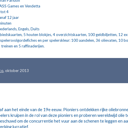
van Paridon
ASS Games en Vendetta
 tot 4
anaf 12 jaar
minuten
ederlands, Engels, Duits
biedskaarten, 5 houten blokjes, 4 overzichtskaarten, 100 geldbiljetten, 12 ext
 spelersvolgordefiches en per spelerskleur: 100 aandelen, 36 olievaten, 10 bo
 treinen en 5 raffinaderijen.
ico
, oktober 2013
 af aan het einde van de 19e eeuw. Pioniers ontdekken rijke oliebronn
lers kruipen in de rol van deze pioniers en proberen wereldwijd olie t
geschuwd om de concurrentie het vuur aan de schenen te leggen en aa
rking lucratief.