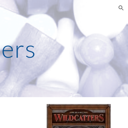
ion
ters