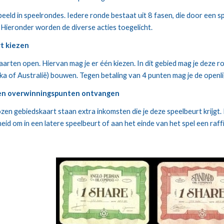
. Hieronder worden de diverse acties toegelicht.
rt kiezen
aarten open. Hiervan mag je er één kiezen. In dit gebied mag je deze r
ika of Australië) bouwen. Tegen betaling van 4 punten mag je de ope
d en overwinningspunten ontvangen
en gebiedskaart staan extra inkomsten die je deze speelbeurt krijgt. 
eid om in een latere speelbeurt of aan het einde van het spel een raffi