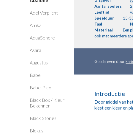
Abalone
Uitgever
A
Aantal
spelers
2
Adel Verplicht
Leeftijd
v
Speelduur
15-30
Taal
N
Afrika
Materiaal
Een p
ook met meerdere spe
AquaSphere
Asara
Geschreven door 
Enr
Augustus
Babel
Babel Pico
Introductie
Black Box / Kleur
Door middel van het
Bekennen
kiest een kleur en p
Black Stories
Blokus