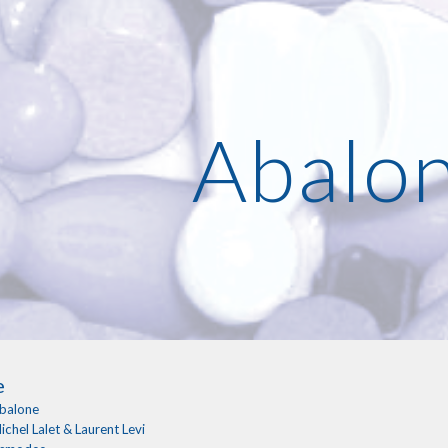
ip to main content
Skip to navigat
Abalo
e
balone
ichel Lalet & Laurent Levi