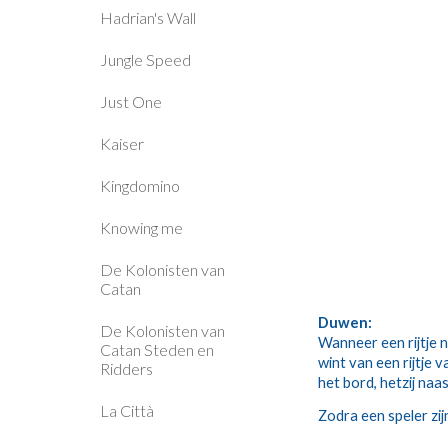
Hadrian's Wall
Jungle Speed
Just One
Kaiser
Kingdomino
Knowing me
De Kolonisten van
Catan
Duwen:
De Kolonisten van
Wanneer een rijtje n
Catan Steden en
wint van een rijtje v
Ridders
het bord, hetzij na
La Città
Zodra een speler zijn