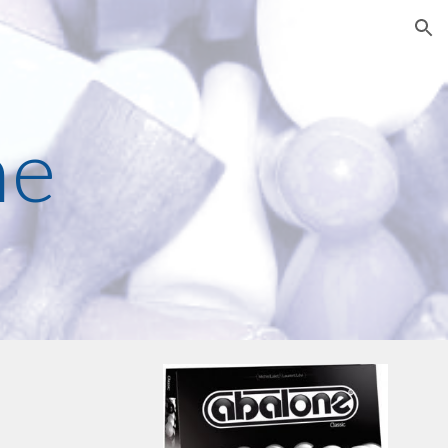
ion
ne