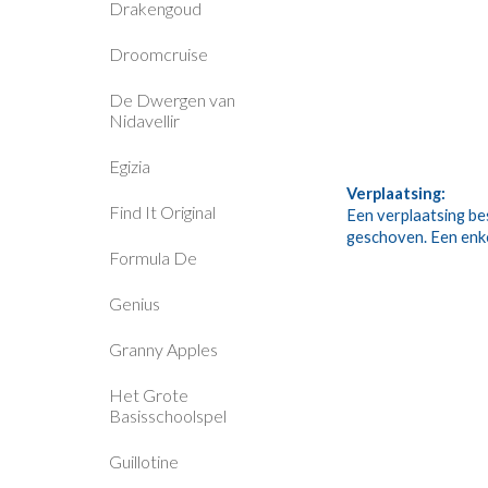
Drakengoud
Droomcruise
De Dwergen van
Nidavellir
Egizia
Verplaatsing:
Find It Original
Een verplaatsing bes
geschoven. Een enkele
Formula De
Genius
Granny Apples
Het Grote
Basisschoolspel
Guillotine