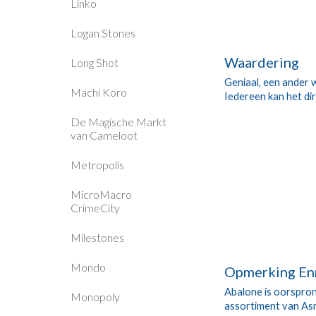
Linko
Logan Stones
Waardering
Long Shot
Geniaal, een ander w
Machi Koro
Iedereen kan het dir
De Magische Markt
van Cameloot
Metropolis
MicroMacro
CrimeCity
Milestones
Mondo
Opmerking En
Abalone is oorspronk
Monopoly
assortiment van Asmo