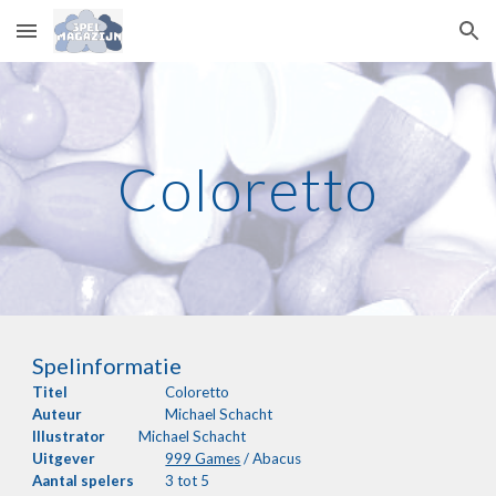
Skip to main content
Skip to navigation
Coloretto
Spelinformatie
Titel
Coloretto
Auteur
Michael Schacht
Illustrator
Michael Schacht
Uitgever
999 Games
 / Abacus
Aantal
spelers
3 tot 5