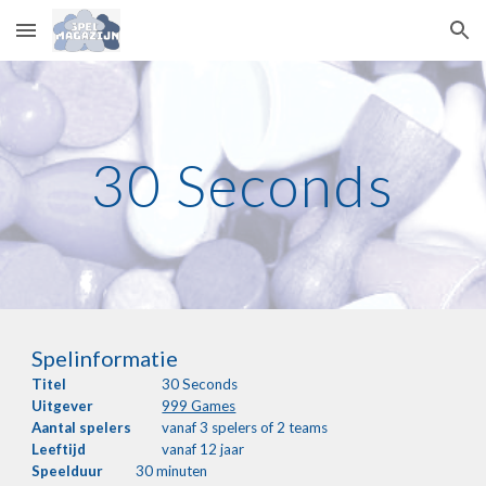
Skip to main content
Skip to navigation
30 Seconds
Spelinformatie
Titel
30 Seconds
Uitgever
999 Games
Aantal
spelers
vanaf 3 spelers of 2 teams
Leeftijd
vanaf 12 jaar
Speelduur
30 minuten