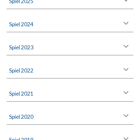
Spiel 2025
Spiel 2024
Spiel 2023
Spiel 2022
Spiel 2021
Spiel 2020
Spiel 2019