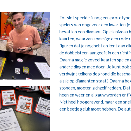
Tot slot speelde ik nog een prototy
spelers van ongeveer een kwartiertje. 
bevatten een diamant. Op elk niveau be
kaarten, waarvan sommige een rode ra
figuren dat je nog hebt en kent aan el
de dobbelsteen aangeeft in een richting
Daarna mag je zoveel kaarten spelen al
andere dingen mee doen. Je kunt ook
verdwijnt telkens de grond die beschad
als je op diamanten staat.) Daarna be
stonden, moeten zichzelf redden. Dat 
heen en weer en al gauw worden er figu
Niet heel hoogdravend, maar een snel 
een beetje geluk moet hebben. De aute