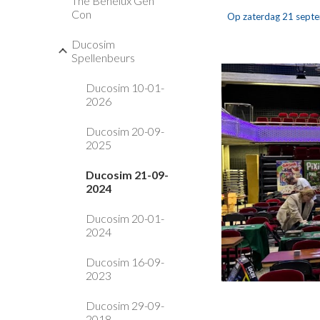
The Benelux Gen
Con
Op zaterdag
2
1 sept
Ducosim
Spellenbeurs
Ducosim 10-01-
2026
Ducosim 20-09-
2025
Ducosim 21-09-
2024
Ducosim 20-01-
2024
Ducosim 16-09-
2023
Ducosim 29-09-
2018