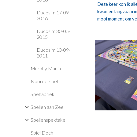
Deze keer kon ik al
kwamen langzaam maa
Ducosim 17-09-
2016
mooi moment om vee
Ducosim 30-05-
2015
Ducosim 10-09-
2011
Murphy Mania
Noorderspel
Spelfabriek
Spellen aan Zee
Spellenspektakel
Spiel Doch