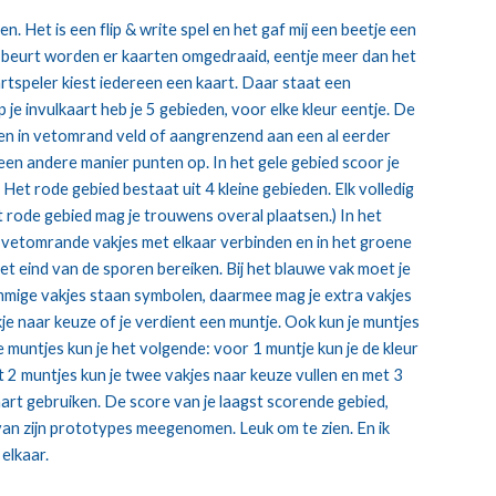
. Het is een flip & write spel en het gaf mij een beetje een
 beurt worden er kaarten omgedraaid, eentje meer dan het
artspeler kiest iedereen een kaart. Daar staat een
 je invulkaart heb je 5 gebieden, voor elke kleur eentje. De
rten in vetomrand veld of aangrenzend aan een al eerder
een andere manier punten op. In het gele gebied scoor je
 Het rode gebied bestaat uit 4 kleine gebieden. Elk volledig
t rode gebied mag je trouwens overal plaatsen.) In het
k vetomrande vakjes met elkaar verbinden en in het groene
et eind van de sporen bereiken. Bij het blauwe vak moet je
ommige vakjes staan symbolen, daarmee mag je extra vakjes
je naar keuze of je verdient een muntje. Ook kun je muntjes
 muntjes kun je het volgende: voor 1 muntje kun je de kleur
 2 muntjes kun je twee vakjes naar keuze vullen en met 3
art gebruiken. De score van je laagst scorende gebied,
van zijn prototypes meegenomen. Leuk om te zien. En ik
 elkaar.