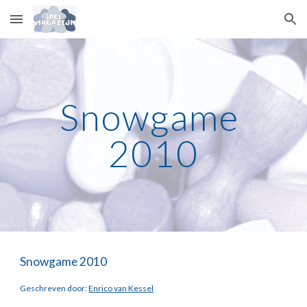
Skip to main content
Skip to navigation
Snowgame 
2010
Snowgame 2010
Geschreven door: 
Enrico van Kessel