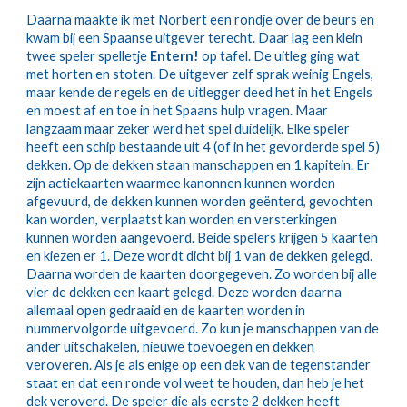
Daarna maakte ik met Norbert een rondje over de beurs en 
kwam bij een Spaanse uitgever terecht. Daar lag een klein 
twee speler spelletje 
Entern!
 op tafel. De uitleg ging wat 
met horten en stoten. De uitgever zelf sprak weinig Engels, 
maar kende de regels en de uitlegger deed het in het Engels 
en moest af en toe in het Spaans hulp vragen. Maar 
langzaam maar zeker werd het spel duidelijk. Elke speler 
heeft een schip bestaande uit 4 (of in het gevorderde spel 5) 
dekken. Op de dekken staan manschappen en 1 kapitein. Er 
zijn actiekaarten waarmee kanonnen kunnen worden 
afgevuurd, de dekken kunnen worden geënterd, gevochten 
kan worden, verplaatst kan worden en versterkingen 
kunnen worden aangevoerd. Beide spelers krijgen 5 kaarten 
en kiezen er 1. Deze wordt dicht bij 1 van de dekken gelegd. 
Daarna worden de kaarten doorgegeven. Zo worden bij alle 
vier de dekken een kaart gelegd. Deze worden daarna 
allemaal open gedraaid en de kaarten worden in 
nummervolgorde uitgevoerd. Zo kun je manschappen van de 
ander uitschakelen, nieuwe toevoegen en dekken 
veroveren. Als je als enige op een dek van de tegenstander 
staat en dat een ronde vol weet te houden, dan heb je het 
dek veroverd. De speler die als eerste 2 dekken heeft 