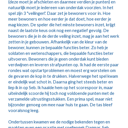
(deze moet je afschieten en daarmee verdien je punten) en 
natuurlijk moet je iedereen van onderdak voorzien. In het 
spel zijn 3 "veilingen". Daar zet je bewoners voor in. Hoe 
meer bewoners en hoe eerder je dat doet, hoe eerder je 
mag kiezen. De speler die het minste bewoners inzet, krijgt 
naast de laatste keus ook nog een negatief gevolg. De 
bewoners die je in de derde veiling inzet, mag je aan het werk 
zetten in je gebouwen. Afhankelijk van de kleur van de 
bewoner, kunnen ze bepaalde functies beter. Zo heb je 
soldaten en wetenschappers, die bepaalde functies beter 
uitvoeren. Bewoners die je geen onderdak kunt bieden 
verdwijnen en leveren strafpunten op. Ik had de eerste paar 
rondes wat opstartproblemen en moest erg worstelen om 
de gevaren de kop in te drukken. Halverwege het spel kwam 
er eindelijk wat schot in. Daarna ging het steeds beter en 
liep ik in op Seb. Ik haalde hem op het scorespoor in, maar 
uiteindelijk scoorde hij toch nog voldoende punten met de 
verzamelde uitrustingsstukken. Een prima spel, maar niet 
bijzonder genoeg om mee naar huis te gaan. De tas bleef 
vooralsnog leeg.
Ondertussen kwamen we de nodige bekenden tegen en 
maakten even een praatje met spellengek Dagmar. Seb 