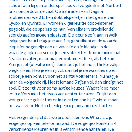
schoof aan bij een ander spel, dus vervolgde ik met Norbert 
ons rondje door de zaal. Op aanraden van Dagmar 
probeerden we 
21
. Een dobbelspelletje in het genre van 
Qwixx en Qwinto. Er worden 6 gekleurde dobbelstenen 
gegooid, die de spelers op hun (van elkaar verschillende) 
scoreblaadjes mogen plaatsen. De kleur geeft aan in welk 
vakje (per beurt mag je maar 1 rij gebruiken) en de waarde 
mag niet hoger zijn dan de waarde op je blaadje. Is de 
waarde gelijk, dan scoor je een voltreffer. Je moet minimaal 
1 vakje invullen, maar mag er ook meer doen, als het kan. 
Kun je niet (of wil je niet), dan moet je het meest linkervakje 
wegkruisen. Heb je een rij vol, dan tel je de waardes op en 
scoor je een bonus voor het aantal voltreffers. Nu mag je 
naar de volgende rij. Heeft iemand 5 rijen vol, dan eindigt het 
spel. Dit zorgt voor soms lastige keuzes. Wacht ik op meer 
voltreffers met het risico ver achter te raken. Er lijkt een 
wat grotere geluksfactor in te zitten dan bij Qwinto, maar 
het was voor Norbert leuk genoeg om aan te schaffen.
Het volgende spel dat we probeerden was 
What's Up
. 
Vogeltjes op een telefoondraad. De vogeltjes komen in 4 
verschillende kleuren en in 3 verschillende aantallen. De 