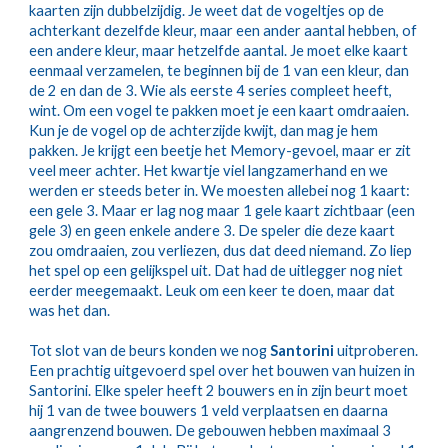
kaarten zijn dubbelzijdig. Je weet dat de vogeltjes op de 
achterkant dezelfde kleur, maar een ander aantal hebben, of 
een andere kleur, maar hetzelfde aantal. Je moet elke kaart 
eenmaal verzamelen, te beginnen bij de 1 van een kleur, dan 
de 2 en dan de 3. Wie als eerste 4 series compleet heeft, 
wint. Om een vogel te pakken moet je een kaart omdraaien. 
Kun je de vogel op de achterzijde kwijt, dan mag je hem 
pakken. Je krijgt een beetje het Memory-gevoel, maar er zit 
veel meer achter. Het kwartje viel langzamerhand en we 
werden er steeds beter in. We moesten allebei nog 1 kaart: 
een gele 3. Maar er lag nog maar 1 gele kaart zichtbaar (een 
gele 3) en geen enkele andere 3. De speler die deze kaart 
zou omdraaien, zou verliezen, dus dat deed niemand. Zo liep 
het spel op een gelijkspel uit. Dat had de uitlegger nog niet 
eerder meegemaakt. Leuk om een keer te doen, maar dat 
was het dan.
Tot slot van de beurs konden we nog 
Santorini
 uitproberen. 
Een prachtig uitgevoerd spel over het bouwen van huizen in 
Santorini. Elke speler heeft 2 bouwers en in zijn beurt moet 
hij 1 van de twee bouwers 1 veld verplaatsen en daarna 
aangrenzend bouwen. De gebouwen hebben maximaal 3 