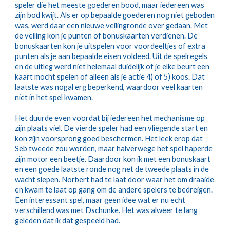
speler die het meeste goederen bood, maar iedereen was 
zijn bod kwijt. Als er op bepaalde goederen nog niet geboden 
was, werd daar een nieuwe veilingronde over gedaan. Met 
de veiling kon je punten of bonuskaarten verdienen. De 
bonuskaarten kon je uitspelen voor voordeeltjes of extra 
punten als je aan bepaalde eisen voldeed. Uit de spelregels 
en de uitleg werd niet helemaal duidelijk of je elke beurt een 
kaart mocht spelen of alleen als je actie 4) of 5) koos. Dat 
laatste was nogal erg beperkend, waardoor veel kaarten 
niet in het spel kwamen.
Het duurde even voordat bij iedereen het mechanisme op 
zijn plaats viel. De vierde speler had een vliegende start en 
kon zijn voorsprong goed beschermen. Het leek erop dat 
Seb tweede zou worden, maar halverwege het spel haperde 
zijn motor een beetje. Daardoor kon ik met een bonuskaart 
en een goede laatste ronde nog net de tweede plaats in de 
wacht slepen. Norbert had te laat door waar het om draaide 
en kwam te laat op gang om de andere spelers te bedreigen. 
Een interessant spel, maar geen idee wat er nu echt 
verschillend was met Dschunke. Het was alweer te lang 
geleden dat ik dat gespeeld had.