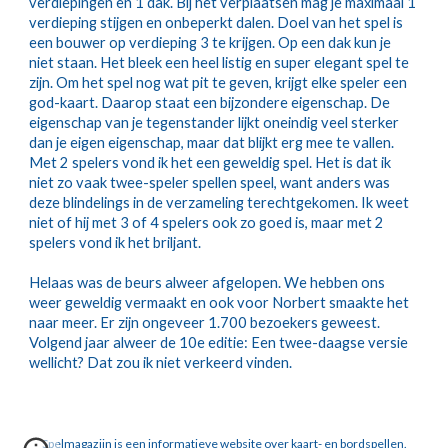
verdiepingen en 1 dak. Bij het verplaatsen mag je maximaal 1 
verdieping stijgen en onbeperkt dalen. Doel van het spel is 
een bouwer op verdieping 3 te krijgen. Op een dak kun je 
niet staan. Het bleek een heel listig en super elegant spel te 
zijn. Om het spel nog wat pit te geven, krijgt elke speler een 
god-kaart. Daarop staat een bijzondere eigenschap. De 
eigenschap van je tegenstander lijkt oneindig veel sterker 
dan je eigen eigenschap, maar dat blijkt erg mee te vallen. 
Met 2 spelers vond ik het een geweldig spel. Het is dat ik 
niet zo vaak twee-speler spellen speel, want anders was 
deze blindelings in de verzameling terechtgekomen. Ik weet 
niet of hij met 3 of 4 spelers ook zo goed is, maar met 2 
spelers vond ik het briljant.
Helaas was de beurs alweer afgelopen. We hebben ons 
weer geweldig vermaakt en ook voor Norbert smaakte het 
naar meer. Er zijn ongeveer 1.700 bezoekers geweest. 
Volgend jaar alweer de 10e editie: Een twee-daagse versie 
wellicht? Dat zou ik niet verkeerd vinden. 
Spelmagazijn is een informatieve website over kaart- en bordspellen.