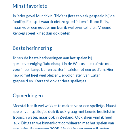
Minst favoriete
In ieder geval Munchkin. Triviant (iets te vaak gespeeld bij de 
familie). Een spel waar ik niet zo goed in ben is Robo Rally, 
maar voor een goede rum ben ik wel over te halen. Vreemd 
genoeg speel ik het dan ook beter.
Beste herinnering
Ik heb de beste herinneringen aan het spelen bij 
spellenvereniging Rabenhaupt in de Walrus, een ruimte met 
voorin een lange bar en achterin tafels met een podium. Hier 
heb ik met heel veel plezier De Kolonisten van Catan 
gespeeld en uiteraard ook andere spelletjes.
Opmerkingen
Meestal ben ik wel wakker te maken voor een spelletje. Naast 
spelen van spelletjes duik ik ook graag met Leonie het liefst in 
tropisch water, maar ook in Zeeland. Ook skiën vind ik heel 
leuk. Dit gaan we binnenkort combineren met het spelen van 
spelletjes: Snowgame 2005. Mocht je nog meer wil weten, 