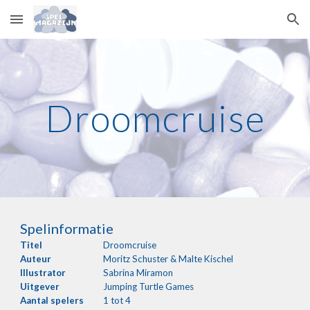
Skip to main content
Skip to navigation
Droomcruise
Spelinformatie
Titel
Droomcruise
Auteur
Moritz Schuster & Malte Kischel
Illustrator
Sabrina Miramon
Uitgever
Jumping Turtle Games
Aantal
spelers
1
 tot 4