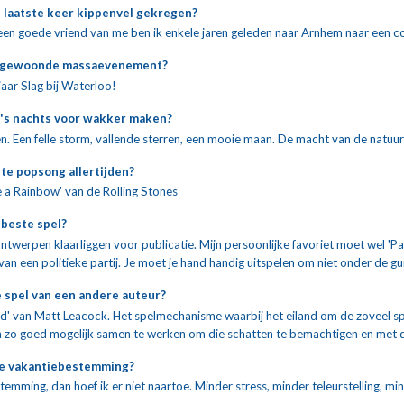
 laatste keer kippenvel gekregen?
en goede vriend van me ben ik enkele jaren geleden naar Arnhem naar een co
 bijgewoonde massaevenement?
jaar Slag bij Waterloo! 
 's nachts voor wakker maken?
n. Een felle storm, vallende sterren, een mooie maan. De macht van de natu
ste popsong allertijden?
e a Rainbow' van de Rolling Stones 
e beste spel?
ntwerpen klaarliggen voor publicatie. Mijn persoonlijke favoriet moet wel 'Patri
 van een politieke partij. Je moet je hand handig uitspelen om niet onder de gui
e spel van een andere auteur?
d' van Matt Leacock. Het spelmechanisme waarbij het eiland om de zoveel spelb
zo goed mogelijk samen te werken om die schatten te bemachtigen en met de h
de vakantiebestemming?
temming, dan hoef ik er niet naartoe. Minder stress, minder teleurstelling, minde