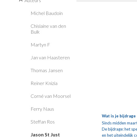
Auteurs
Michel Baudoin
Chislaine van den
Bulk
Martyn F
Jan van Haasteren
Thomas Jansen
Reiner Knizia
Corné van Moorsel
Ferry Naus
Wat is je bijdrag
Steffan Ros
Sinds midden maart
De bijdrage: het spe
Jason St Just
en het uiteindelijk