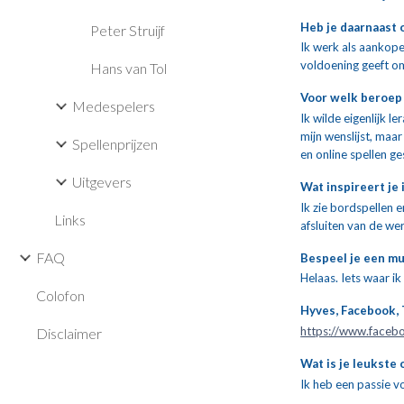
Heb je daarnaast 
Peter Struijf
Ik werk als aankope
voldoening geeft om
Hans van Tol
Voor welk beroep 
Medespelers
Ik wilde eigenlijk 
mijn wenslijst, maar
Spellenprijzen
en online spellen 
Uitgevers
Wat inspireert je
Ik zie bordspellen 
Links
afsluiten van de we
FAQ
Bespeel je een m
Helaas. Iets waar ik
Colofon
Hyves, Facebook, 
https://www.faceb
Disclaimer
Wat is je leukste
Ik heb een passie v