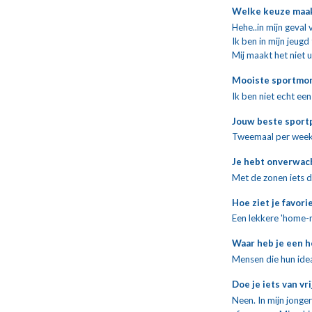
Welke keuze maak 
Hehe..in mijn geval 
Ik ben in mijn jeugd
Mij maakt het niet ui
Mooiste sportmom
Ik ben niet echt ee
Jouw beste sportp
Tweemaal per week j
Je hebt onverwach
Met de zonen iets doe
Hoe ziet je favori
Een lekkere 'home-m
Waar heb je een h
Mensen die hun idea
Doe je iets van vr
Neen. In mijn jonge