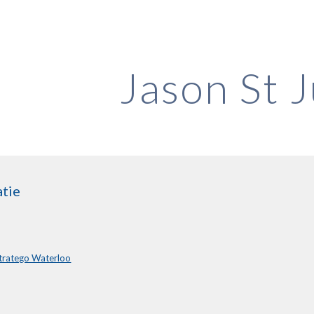
ip to main content
Skip to navigat
Jason St J
tie
tratego Waterloo