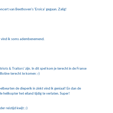
ncert van Beethoven's 'Eroica' gegaan. Zalig!
ur vind ik soms adembenemend. 
ots & Traitors' zijn. In dit spel kom je terecht in de Franse 
llotine terecht te komen ;-) 
eurten de dieperik in zinkt vind ik geniaal! En dan de 
elikopter het eiland tijdig te verlaten. Super! 
r reistijd kwijt ;-)