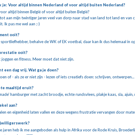
je: Voor altijd binnen Nederland of voor altijd buiten Nederland?
voor altijd binnen België of voor altijd buiten België?
 tot aan mijn twintiger jaren veel van dorp naar stad van land tot land en van 
t. Ik pas me wel aan ;-) 
ent ooit?
n sportliefhebber, behalve de WK of EK voetbal, daar kan ik dus helemaal in o
restatie ooit?
oggen en fitness. Meer moet dat niet zijn. 
t een dag vrij. Wat ga je doen?
n of - als ze er niet zijn - lezen of iets creatiefs doen: schrijven, ontwerpen...
ete maaltijd eruit?
ade' hamburger met zacht broodje, echte rundsvlees, plakje kaas, sla, ajuin,
ekel aan?
len en eigenheid laten vallen en deze wegens frustratie vervangen door mater
ijwilligerswerk?
re jaren heb ik me aangeboden als hulp in Afrika voor de Rode Kruis, Broederl