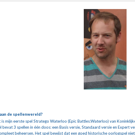
e aan de spellenwereld?
 is mijn eerste spel Stratego Waterloo (Epic Battles:Waterloo) van Koninkl
l bevat 3 spellen in één doos: een Basis versie, Standaard versie en Expert v
 compleet beheersen. Het spel bewijst dat een goed historische oorlogspel niet