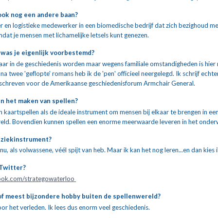
ook nog een andere baan?
r en logistieke medewerker in een biomedische bedrijf dat zich bezighoud me
dat je mensen met lichamelijke letsels kunt genezen.
was je eigenlijk voorbestemd?
leraar in de geschiedenis worden maar wegens familiale omstandigheden is hier
 na twee 'geflopte' romans heb ik de 'pen' officieel neergelegd. Ik schrijf echte
geschreven voor de Amerikaanse geschiedenisforum Armchair General.
 in het maken van spellen?
en kaartspellen als de ideale instrument om mensen bij elkaar te brengen in e
reld. Bovendien kunnen spellen een enorme meerwaarde leveren in het onderw
uziekinstrument?
 nu, als volwassene, véél spijt van heb. Maar ik kan het nog leren...en dan kies i
Twitter?
ook.com/strategowaterloo 
 of meest bijzondere hobby buiten de spellenwereld?
oor het verleden. Ik lees dus enorm veel geschiedenis. 