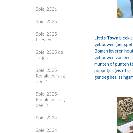
Spiel 2026
Spiel 2025
Spiel 2025
Little Town
 bleek 
Preview
gebouwen (per spel v
Bomen leveren hout 
Spiel 2025 de
lijstjes
gebouwen van een an
munten of punten te
Spiel 2025
poppetjes (vis of gr
Ronald verslag
genoeg beslissingsm
deel 1
Spiel 2025
Ronald verslag
deel 2
Spiel 2024
Spiel 2024