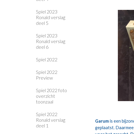
Spiel 2023
Ronald verslag
deel 5
Spiel 2023
Ronald verslag
deel 6
Spiel 2022
Spiel 2022
Preview
Spiel 2022 foto
overzicht
toonzaal
Spiel 2022
Ronald verslag
Garum
 is een bijzo
deel 1
geplaatst. Daarmee p