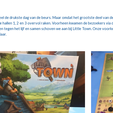
eel de drukste dag van de beurs. Maar omdat het grootste deel van de 
e hallen 1, 2 en 3 overvol raken. Voorheen kwamen de bezoekers via d
lien tegen het lijf en samen schoven we aan bij Little Town. Onze voorkeu
aar. 