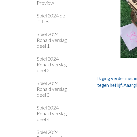
Preview
Spiel 2024 de
lijstjes
Spiel 2024
Ronald verslag
deel 1
Spiel 2024
Ronald verslag
deel 2
Ik ging verder met m
Spiel 2024
tegen het lijf. Aaarg
Ronald verslag
deel 3
Spiel 2024
Ronald verslag
deel 4
Spiel 2024