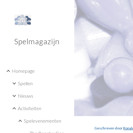
Sk
Spelmagazijn
Homepage
Spellen
Nieuws
Activiteiten
Spelevenementen
Geschreven door 
Ronal