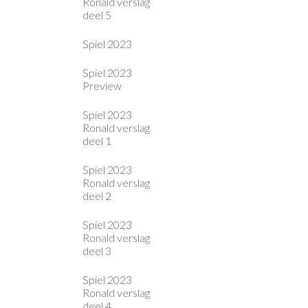
Ronald verslag
deel 5
Spiel 2023
Spiel 2023
Preview
Spiel 2023
Ronald verslag
deel 1
Spiel 2023
Ronald verslag
deel 2
Spiel 2023
Ronald verslag
deel 3
Spiel 2023
Ronald verslag
deel 4