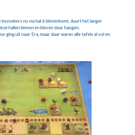
bezoekers nu via hal 6 binnenkomt, duurt het langer 
eze hallen binnen en bleven daar hangen.
r ging uit naar Era, maar daar waren alle tafels al vol en 