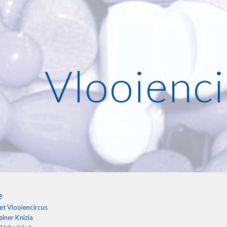
ip to main content
Skip to navigat
Vlooienc
e
et Vlooiencircus
einer Knizia