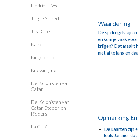
Hadrian's Wall
Jungle Speed
Waardering
Just One
De spelregels zijn e
en kom je vaak voor
Kaiser
krijgen? Dat maakt h
niet al te lang en d
Kingdomino
Knowing me
De Kolonisten van
Catan
De Kolonisten van
Catan Steden en
Ridders
Opmerking En
La Città
De kaarten zijn e
leuk. Jammer dat