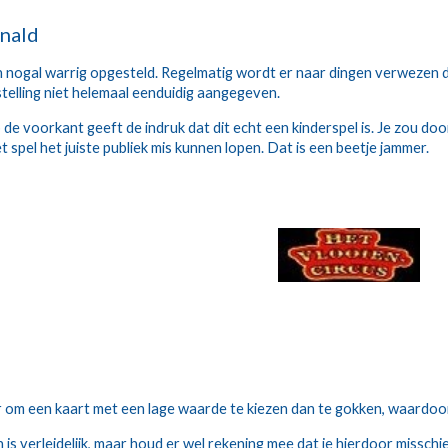
nald
n nogal warrig opgesteld. Regelmatig wordt er naar dingen verwezen die
telling niet helemaal eenduidig aangegeven.
de voorkant geeft de indruk dat dit echt een kinderspel is. Je zou door
spel het juiste publiek mis kunnen lopen. Dat is een beetje jammer.
r om een kaart met een lage waarde te kiezen dan te gokken, waardoor 
n is verleidelijk, maar houd er wel rekening mee dat je hierdoor missch