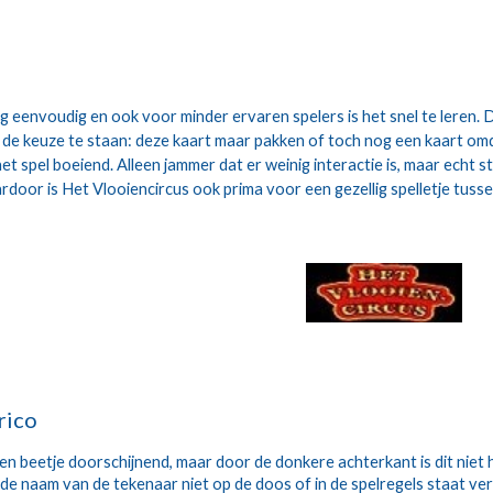
rg eenvoudig en ook voor minder ervaren spelers is het snel te leren. 
 de keuze te staan: deze kaart maar pakken of toch nog een kaart omd
et spel boeiend. Alleen jammer dat er weinig interactie is, maar echt sto
aardoor is Het Vlooiencircus ook prima voor een gezellig spelletje tuss
rico
en beetje doorschijnend, maar door de donkere achterkant is dit niet hi
 de naam van de tekenaar niet op de doos of in de spelregels staat ve