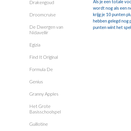
Als je een totale vo
Drakengoud
wordt nog als een no
Droomcruise
krijg je 10 punten p
hebben gelegd nog p
De Dwergen van
punten wint het spel
Nidavellir
Egizia
Find It Original
Formula De
Genius
Granny Apples
Het Grote
Basisschoolspel
Guillotine