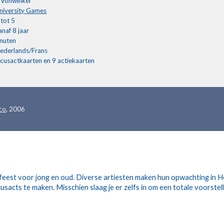
 Vohwinkel
niversity Games
tot 5
anaf 8 jaar
nuten
ederlands/Frans
rcusactkaarten en 9 actiekaarten
ico
, 2006
n feest voor jong en oud. Diverse artiesten maken hun opwachting in H
usacts te maken. Misschien slaag je er zelfs in om een totale voorstel