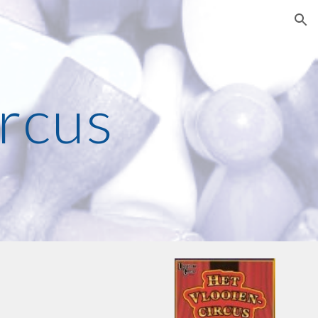
ion
ircus