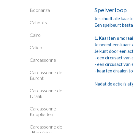
Spelverloop
Boonanza
Je schudt alle kaart
Cahoots
Een spelbeurt bestaa
Cairo
1. Kaarten omdraa
Je neemt een kaart v
Calico
Je kunt door een ac
- een circusact van
Carcassonne
- een circusact van
- kaarten draaien to
Carcassonne de
Burcht
Nadat de actie is af
Carcassonne de
Draak
Carcassonne
Kooplieden
Carcassonne de
Uitbreiding