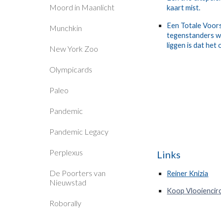
Moord in Maanlicht
kaart mist.
Een Totale Voorst
Munchkin
tegenstanders we
liggen is dat he
New York Zoo
Olympicards
Paleo
Pandemic
Pandemic Legacy
Perplexus
Links
De Poorters van
Reiner Knizia
Nieuwstad
Koop Vlooiencirc
Roborally