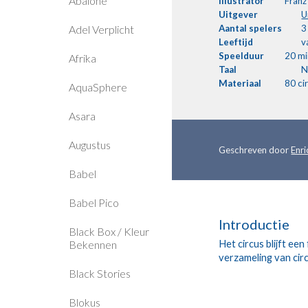
Abalone
Illustrator
Franz
Uitgever
U
Adel Verplicht
Aantal
spelers
3
Leeftijd
v
Speelduur
20 mi
Afrika
Taal
N
Materiaal
80 ci
AquaSphere
Asara
Augustus
Geschreven door 
Enr
Babel
Babel Pico
Introductie
Black Box / Kleur
Het circus blijft ee
Bekennen
verzameling van circ
Black Stories
Blokus