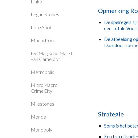
Linko
Opmerking Ro
Logan Stones
De spelregels zij
Long Shot
een Totale Voors
De afbeelding op 
Machi Koro
Daardoor zou het 
De Magische Markt
van Cameloot
Metropolis
MicroMacro
CrimeCity
Milestones
Strategie
Mondo
Soms is het bete
Monopoly
Een trio uitspele