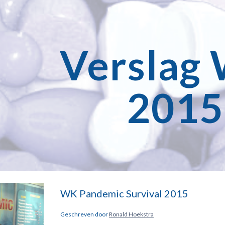
ip to main content
Skip to navigat
Verslag 
2015
WK Pandemic Survival 2015
Geschreven door 
Ronald Hoekstra