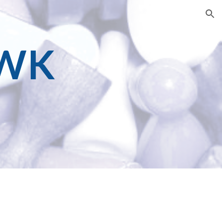
ion
WK 