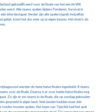
derland gekwalificeerd voor de finale van het eerste WK 
den werd. Alle teams spelen tijdens Pandemic Survival in 
én infectiestapel. Verder zijn alle spelerstapels hetzelfde 
 geluk, komt het dus neer op je eigen keuzes. Het doel is als 
jven.
rijdagavond werden de twee halve finales ingedeeld: 8 teams 
 teams voor de finale. Daarna is er voor beide halve finales nog 
aat. Zo zijn er zes teams in de finale, die op zondag gehouden 
es gespeeld in eigen land. Veel landen hadden maar één 
 rondes moeten spelen. Het team van Tsjechië had het spel 
lig aan de voorrondes mee konden doen. De verrassing was groot 