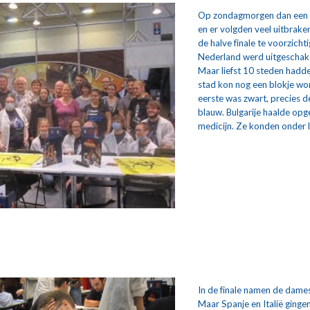
Op zondagmorgen dan een her
en er volgden veel uitbraken
de halve finale te voorzicht
Nederland werd uitgeschakel
Maar liefst 10 steden hadden
stad kon nog een blokje wo
eerste was zwart, precies 
blauw. Bulgarije haalde op
medicijn. Ze konden onder lu
In de finale namen de dames 
Maar Spanje en Italië ginge