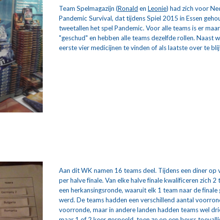
Team Spelmagazijn (
Ronald
 en 
Leonie
) had zich voor Ne
Pandemic Survival, dat tijdens Spiel 2015 in Essen gehou
tweetallen het spel Pandemic. Voor alle teams is er maar é
"geschud" en hebben alle teams dezelfde rollen. Naast wat
eerste vier medicijnen te vinden of als laatste over te bli
Aan dit WK namen 16 teams deel. Tijdens een diner op v
per halve finale. Van elke halve finale kwalificeren zich 2
een herkansingsronde, waaruit elk 1 team naar de finale g
werd. De teams hadden een verschillend aantal voorrond
voorronde, maar in andere landen hadden teams wel drie
maar 1 of 2 keer gespeeld, toen ze op een beurs toeval