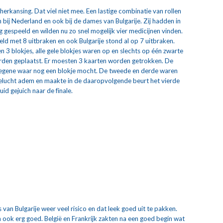
kansing. Dat viel niet mee. Een lastige combinatie van rollen 
 bij Nederland en ook bij de dames van Bulgarije. Zij hadden in 
ig gespeeld en wilden nu zo snel mogelijk vier medicijnen vinden. 
d met 8 uitbraken en ook Bulgarije stond al op 7 uitbraken. 
 3 blokjes, alle gele blokjes waren op en slechts op één zwarte 
rden geplaatst. Er moesten 3 kaarten worden getrokken. De 
degene waar nog een blokje mocht. De tweede en derde waren 
gelucht adem en maakte in de daaropvolgende beurt het vierde 
id gejuich naar de finale.
van Bulgarije weer veel risico en dat leek goed uit te pakken. 
n ook erg goed. België en Frankrijk zakten na een goed begin wat 