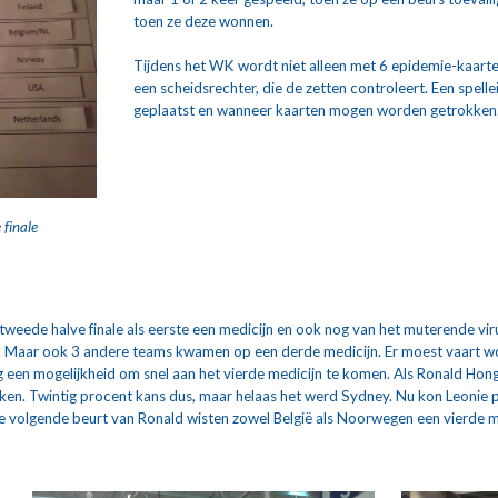
toen ze deze wonnen.
Tijdens het WK wordt niet alleen met 6 epidemie-kaarten
een scheidsrechter, die de zetten controleert. Een spel
geplaatst en wanneer kaarten mogen worden getrokken
 finale
weede halve finale als eerste een medicijn en ook nog van het muterende viru
. Maar ook 3 andere teams kwamen op een derde medicijn. Er moest vaart wo
 een mogelijkheid om snel aan het vierde medicijn te komen. Als Ronald Hong 
en. Twintig procent kans dus, maar helaas het werd Sydney. Nu kon Leonie pa
 de volgende beurt van Ronald wisten zowel België als Noorwegen een vierde 