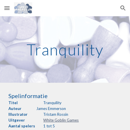
Skip to main content
Skip to navigation
Tranquility
Spelinformatie
Titel
Tranquility
Auteur
James Emmerson
Illustrator
Tristam Rossin
Uitgever
White Goblin Games
Aantal
spelers
1 tot 5