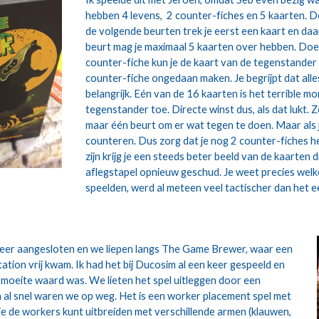
hebben 4 levens,  2 counter-fiches en 5 kaarten. D
de volgende beurten trek je eerst een kaart en daar
beurt mag je maximaal 5 kaarten over hebben. Doel
counter-fiche kun je de kaart van de tegenstander
counter-fiche ongedaan maken. Je begrijpt dat alles h
belangrijk. Eén van de 16 kaarten is het terrible mo
tegenstander toe. Directe winst dus, als dat lukt. 
maar één beurt om er wat tegen te doen. Maar als je
counteren. Dus zorg dat je nog 2 counter-fiches h
zijn krijg je een steeds beter beeld van de kaarten 
aflegstapel opnieuw geschud. Je weet precies welke
speelden, werd al meteen veel tactischer dan het ee
eer aangesloten en we liepen langs The Game Brewer, waar een 
ation vrij kwam. Ik had het bij Ducosim al een keer gespeeld en 
 moeite waard was. We lieten het spel uitleggen door een 
n al snel waren we op weg. Het is een worker placement spel met 
je de workers kunt uitbreiden met verschillende armen (klauwen, 