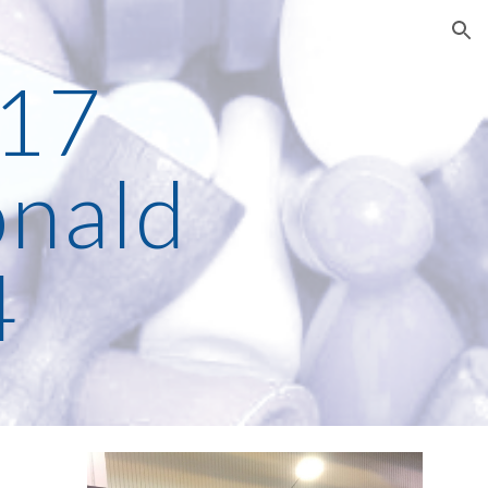
ion
17 
nald 
4