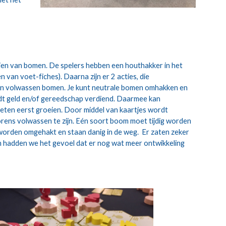
eien van bomen. De spelers hebben een houthakker in het 
 van voet-fiches). Daarna zijn er 2 acties, die 
an volwassen bomen. Je kunt neutrale bomen omhakken en 
t geld en/of gereedschap verdiend. Daarmee kan 
eten eerst groeien. Door middel van kaartjes wordt 
ens volwassen te zijn. Eén soort boom moet tijdig worden 
den omgehakt en staan danig in de weg.  Er zaten zeker 
h hadden we het gevoel dat er nog wat meer ontwikkeling 