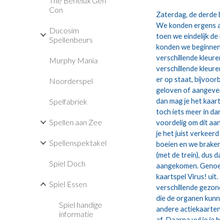
The Benelux Gen
Con
Zaterdag, de derde 
We konden ergens aa
Ducosim
toen we eindelijk de 
Spellenbeurs
konden we beginnen. 
verschillende kleure
Murphy Mania
verschillende kleure
er op staat, bijvoor
Noorderspel
geloven of aangeven d
Spelfabriek
dan mag je het kaart
toch iets meer in dan
Spellen aan Zee
voordelig om dit aan 
je het juist verkeer
Spellenspektakel
boeien en we braken 
(met de trein), dus 
Spiel Doch
aangekomen. Genoeg
kaartspel Virus! uit.
Spiel Essen
verschillende gezond
die de organen kunn
Spiel handige
andere actiekaarten. 
informatie
af. Daarna vul je je