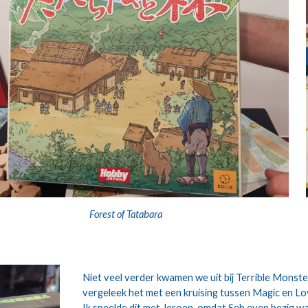
Forest of Tatabara
Niet veel verder kwamen we uit bij Terrible Monster,
vergeleek het met een kruising tussen Magic en Lov
Ik speelde dit met Jeroen, omdat Seb even bezig was