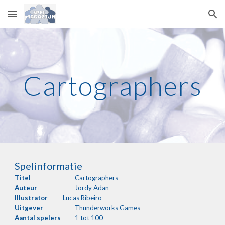
Skip to main content
Skip to navigation
Cartographers
Spelinformatie
Titel
Cartographers
Auteur
Jordy Adan
Illustrator
Lucas Ribeiro
Uitgever
Thunderworks Games
Aantal
spelers
1 tot 100