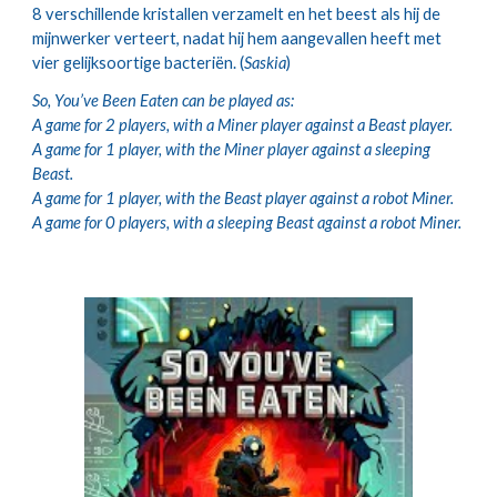
8 verschillende kristallen verzamelt en het beest als hij de 
mijnwerker verteert, nadat hij hem aangevallen heeft met 
vier gelijksoortige bacteriën. (
Saskia
)
So, You’ve Been Eaten can be played as:
A game for 2 players, with a Miner player against a Beast player.
A game for 1 player, with the Miner player against a sleeping 
Beast.
A game for 1 player, with the Beast player against a robot Miner.
A game for 0 players, with a sleeping Beast against a robot Miner.