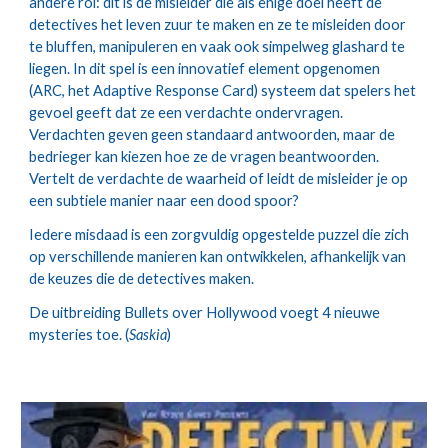
andere rol: dit is de misleider die als enige doel heeft de 
detectives het leven zuur te maken en ze te misleiden door 
te bluffen, manipuleren en vaak ook simpelweg glashard te 
liegen. In dit spel is een innovatief element opgenomen 
(ARC, het Adaptive Response Card) systeem dat spelers het 
gevoel geeft dat ze een verdachte ondervragen. 
Verdachten geven geen standaard antwoorden, maar de 
bedrieger kan kiezen hoe ze de vragen beantwoorden. 
Vertelt de verdachte de waarheid of leidt de misleider je op 
een subtiele manier naar een dood spoor?
Iedere misdaad is een zorgvuldig opgestelde puzzel die zich 
op verschillende manieren kan ontwikkelen, afhankelijk van 
de keuzes die de detectives maken.
De uitbreiding Bullets over Hollywood voegt 4 nieuwe 
mysteries toe. (
Saskia
)