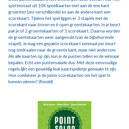
spel bestaat uit 108 speelkaarten met aan de ene kant 
groenten (zes verschillende) en aan de andere kant een 
scorekaart. Tijdens het spel liggen er 3 stapels met de 
scorekant naar boven en 6 open groentekaarten. In je beurt 
pak je of 2 groentekaarten of 1 scorekaart. Daarna worden 
de groentekaarten weer aangevuld (van de bijbehorende 
stapel). Je mag een gepakte scorekaart eenmaal per beurt 
nog omdraaien naar de groente kant, maar niet andersom. 
Als alle kaarten op zijn, kun je de punten tellen en de winnaar 
bepalen. Echt een puntensalade dus. Met deze eenvoudige 
regels lijkt een geweldig leuk kaartspelletje gemaakt te zijn. 
Hoe combineer je de juiste scorekaarten om het spel te 
kunnen winnen? (
Ronald
)