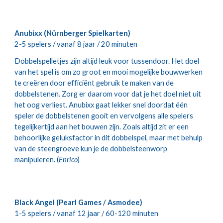
Anubixx (Nürnberger Spielkarten)
2-5 spelers / vanaf 8 jaar / 20 minuten
Dobbelspelletjes zijn altijd leuk voor tussendoor. Het doel 
van het spel is om zo groot en mooi mogelijke bouwwerken 
te creëren door efficiënt gebruik te maken van de 
dobbelstenen. Zorg er daarom voor dat je het doel niet uit 
het oog verliest. Anubixx gaat lekker snel doordat één 
speler de dobbelstenen gooit en vervolgens alle spelers 
tegelijkertijd aan het bouwen zijn. Zoals altijd zit er een 
behoorlijke geluksfactor in dit dobbelspel, maar met behulp 
van de steengroeve kun je de dobbelsteenworp 
manipuleren. (
Enrico
)
Black Angel (Pearl Games / Asmodee)
1-5 spelers / vanaf 12 jaar / 60-120 minuten