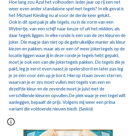
Hoe lang zou Azul het volhouden: ieder jaar op rij een net 
weer even ander standalone spel met tegels? In elk geval is 
het Michael Kiesling nu al voor de derde keer gelukt.
Ook in dit spel pak je alle tegels, nu in de vorm van een 
Wybertje, van een schijf naar keuze of uit het midden, als 
daar tegels liggen. In elke ronde is een van de zes kleuren de 
joker. Die mag je dan niet op de gebruikelijke manier als kleur 
kiezen en pakken, maar als er een of meer jokertegels op de 
locatie liggen waar jij in deze ronde je tegels hebt gepakt, 
moet je ook een van die jokertegels pakken. De tegels die je 
pakt, leg je eerst even naast je spelersbord en later pas leg 
je ze één voor één op je bord. Hierop staan zeven sterren, 
waarvan je er zes moet vullen met tegels van een en 
dezelfde kleur en de zevende moet je juist met de 
verschillende kleuren opvullen.De plek waar je een tegel wilt 
aanleggen, bepaalt de prijs. Volgens mij weer een prima 
variant die voldoende nieuws biedt. (
Saskia
)