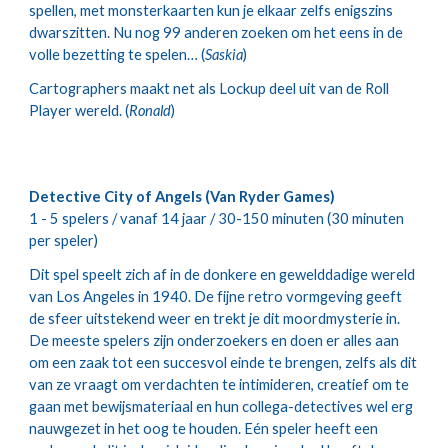
spellen, met monsterkaarten kun je elkaar zelfs enigszins 
dwarszitten. Nu nog 99 anderen zoeken om het eens in de 
volle bezetting te spelen… (
Saskia
)
Cartographers maakt net als Lockup deel uit van de Roll 
Player wereld. (
Ronald
)
Detective City of Angels (Van Ryder Games)
1 - 5 spelers / vanaf 14 jaar / 30-150 minuten (30 minuten 
per speler)
Dit spel speelt zich af in de donkere en gewelddadige wereld 
van Los Angeles in 1940. De fijne retro vormgeving geeft 
de sfeer uitstekend weer en trekt je dit moordmysterie in. 
De meeste spelers zijn onderzoekers en doen er alles aan 
om een zaak tot een succesvol einde te brengen, zelfs als dit 
van ze vraagt om verdachten te intimideren, creatief om te 
gaan met bewijsmateriaal en hun collega-detectives wel erg 
nauwgezet in het oog te houden. Eén speler heeft een 