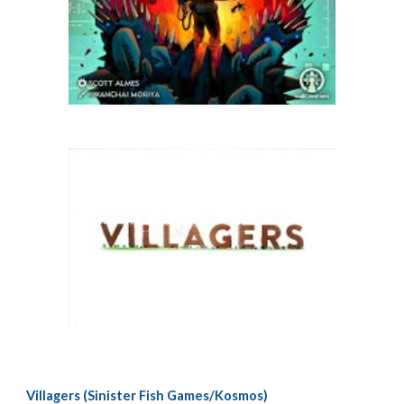
Villagers (Sinister Fish Games/Kosmos)