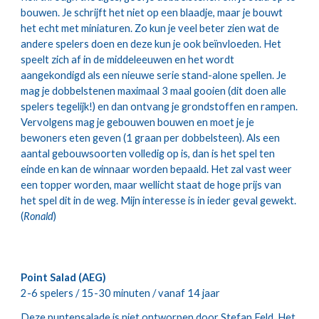
bouwen. Je schrijft het niet op een blaadje, maar je bouwt 
het echt met miniaturen. Zo kun je veel beter zien wat de 
andere spelers doen en deze kun je ook beïnvloeden. Het 
speelt zich af in de middeleeuwen en het wordt 
aangekondigd als een nieuwe serie stand-alone spellen. Je 
mag je dobbelstenen maximaal 3 maal gooien (dit doen alle 
spelers tegelijk!) en dan ontvang je grondstoffen en rampen. 
Vervolgens mag je gebouwen bouwen en moet je je 
bewoners eten geven (1 graan per dobbelsteen). Als een 
aantal gebouwsoorten volledig op is, dan is het spel ten 
einde en kan de winnaar worden bepaald. Het zal vast weer 
een topper worden, maar wellicht staat de hoge prijs van 
het spel dit in de weg. Mijn interesse is in ieder geval gewekt. 
(
Ronald
)
Point Salad (AEG)
2-6 spelers / 15-30 minuten / vanaf 14 jaar
Deze puntensalade is niet ontworpen door Stefan Feld. Het 