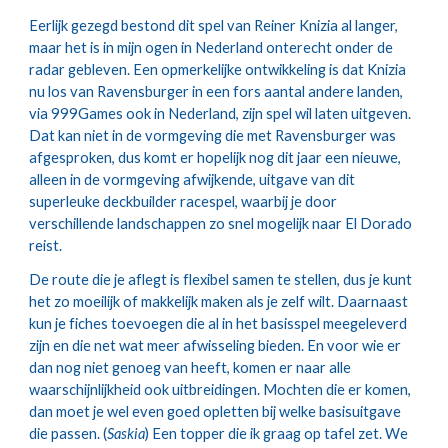
Eerlijk gezegd bestond dit spel van Reiner Knizia al langer, 
maar het is in mijn ogen in Nederland onterecht onder de 
radar gebleven. Een opmerkelijke ontwikkeling is dat Knizia 
nu los van Ravensburger in een fors aantal andere landen, 
via 999Games ook in Nederland, zijn spel wil laten uitgeven. 
Dat kan niet in de vormgeving die met Ravensburger was 
afgesproken, dus komt er hopelijk nog dit jaar een nieuwe, 
alleen in de vormgeving afwijkende, uitgave van dit 
superleuke deckbuilder racespel, waarbij je door 
verschillende landschappen zo snel mogelijk naar El Dorado 
reist.
De route die je aflegt is flexibel samen te stellen, dus je kunt 
het zo moeilijk of makkelijk maken als je zelf wilt. Daarnaast 
kun je fiches toevoegen die al in het basisspel meegeleverd 
zijn en die net wat meer afwisseling bieden. En voor wie er 
dan nog niet genoeg van heeft, komen er naar alle 
waarschijnlijkheid ook uitbreidingen. Mochten die er komen, 
dan moet je wel even goed opletten bij welke basisuitgave 
die passen. (
Saskia
) Een topper die ik graag op tafel zet. We 