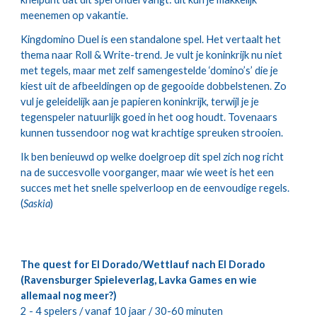
meenemen op vakantie.
Kingdomino Duel is een standalone spel. Het vertaalt het 
thema naar Roll & Write-trend. Je vult je koninkrijk nu niet 
met tegels, maar met zelf samengestelde ‘domino’s’ die je 
kiest uit de afbeeldingen op de gegooide dobbelstenen. Zo 
vul je geleidelijk aan je papieren koninkrijk, terwijl je je 
tegenspeler natuurlijk goed in het oog houdt. Tovenaars 
kunnen tussendoor nog wat krachtige spreuken strooien.
Ik ben benieuwd op welke doelgroep dit spel zich nog richt 
na de succesvolle voorganger, maar wie weet is het een 
succes met het snelle spelverloop en de eenvoudige regels. 
(
Saskia
)
The quest for El Dorado/Wettlauf nach El Dorado 
(Ravensburger Spieleverlag, Lavka Games en wie 
allemaal nog meer?)
2 - 4 spelers / vanaf 10 jaar / 30-60 minuten