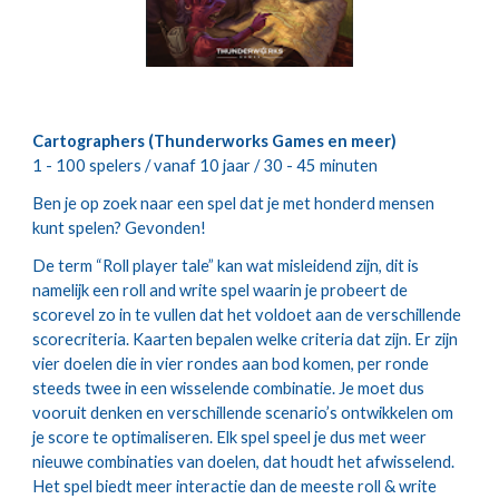
Cartographers (Thunderworks Games en meer)
1 - 100 spelers / vanaf 10 jaar / 30 - 45 minuten
Ben je op zoek naar een spel dat je met honderd mensen 
kunt spelen? Gevonden!
De term “Roll player tale” kan wat misleidend zijn, dit is 
namelijk een roll and write spel waarin je probeert de 
scorevel zo in te vullen dat het voldoet aan de verschillende 
scorecriteria. Kaarten bepalen welke criteria dat zijn. Er zijn 
vier doelen die in vier rondes aan bod komen, per ronde 
steeds twee in een wisselende combinatie. Je moet dus 
vooruit denken en verschillende scenario’s ontwikkelen om 
je score te optimaliseren. Elk spel speel je dus met weer 
nieuwe combinaties van doelen, dat houdt het afwisselend. 
Het spel biedt meer interactie dan de meeste roll & write 