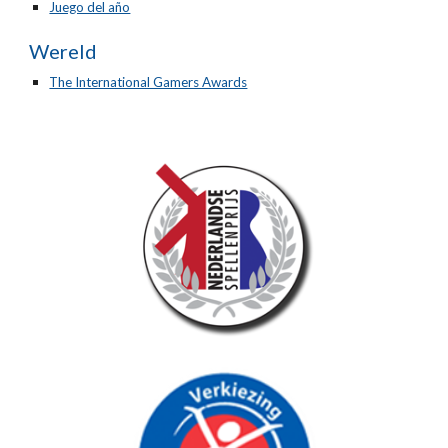
Juego del año
Wereld
The International Gamers Awards