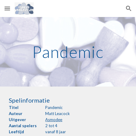
Skip to main content
Skip to navigation
Pandemic
Spelinformatie
Titel
Pandemic
Auteur
Matt Leacock
Uitgever
Asmodee
Aantal
spelers
2 tot 4
Leeftijd
vanaf 8 jaar