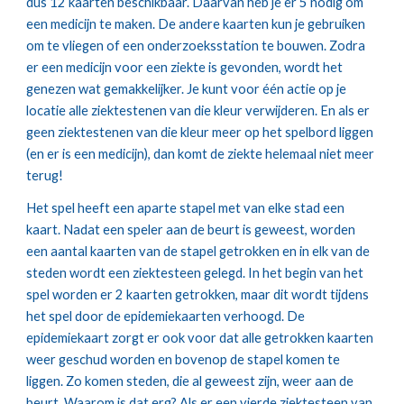
dus 12 kaarten beschikbaar. Daarvan heb je er 5 nodig om 
een medicijn te maken. De andere kaarten kun je gebruiken 
om te vliegen of een onderzoeksstation te bouwen. Zodra 
er een medicijn voor een ziekte is gevonden, wordt het 
genezen wat gemakkelijker. Je kunt voor één actie op je 
locatie alle ziektestenen van die kleur verwijderen. En als er 
geen ziektestenen van die kleur meer op het spelbord liggen 
(en er is een medicijn), dan komt de ziekte helemaal niet meer 
terug!
Het spel heeft een aparte stapel met van elke stad een 
kaart. Nadat een speler aan de beurt is geweest, worden 
een aantal kaarten van de stapel getrokken en in elk van de 
steden wordt een ziektesteen gelegd. In het begin van het 
spel worden er 2 kaarten getrokken, maar dit wordt tijdens 
het spel door de epidemiekaarten verhoogd. De 
epidemiekaart zorgt er ook voor dat alle getrokken kaarten 
weer geschud worden en bovenop de stapel komen te 
liggen. Zo komen steden, die al geweest zijn, weer aan de 
beurt. Waarom is dat erg? Als er een vierde ziektesteen van 