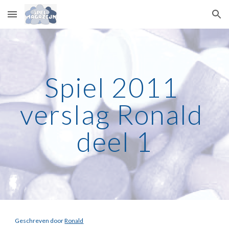
Skip to main content
Skip to navigation
Spiel 2011 
verslag Ronald 
deel 1
Geschreven door 
Ronald