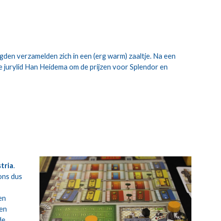
gden verzamelden zich in een (erg warm) zaaltje. Na een 
 jurylid Han Heidema om de prijzen voor Splendor en 
tria
. 
ons dus 
n 
en 
e 