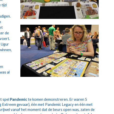
tijd 
digen. 
 
t 
er de 
voert. 
 Ugur 
winnen, 
n 
was al 
 spel 
Pandemic
 te komen demonstreren. Er waren 5 
ing Extreem gevaar), één met Pandemic Legacy en één met 
rijwel vanaf het moment dat de beurs open was, zaten de 