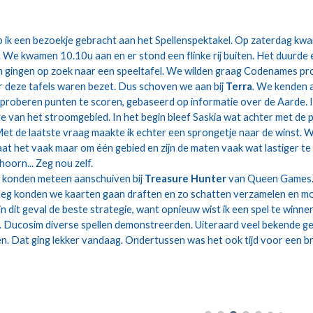
ik een bezoekje gebracht aan het Spellenspektakel. Op zaterdag kwam 
We kwamen 10.10u aan en er stond een flinke rij buiten. Het duurde 
n gingen op zoek naar een speeltafel. We wilden graag Codenames prob
r deze tafels waren bezet. Dus schoven we aan bij 
Terra
. We kenden a
 proberen punten te scoren, gebaseerd op informatie over de Aarde. I
te van het stroomgebied. In het begin bleef Saskia wat achter met de
Met de laatste vraag maakte ik echter een sprongetje naar de winst. W
 gaat het vaak maar om één gebied en zijn de maten vaak wat lastiger t
oorn... Zeg nou zelf.
 konden meteen aanschuiven bij 
Treasure Hunter
 van Queen Games.
itleg konden we kaarten gaan draften en zo schatten verzamelen en mo
in dit geval de beste strategie, want opnieuw wist ik een spel te winn
. Ducosim diverse spellen demonstreerden. Uiteraard veel bekende gez
nen. Dat ging lekker vandaag. Ondertussen was het ook tijd voor een b