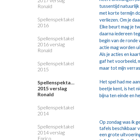
2017 verslag
Ronald
tussentijd natuurlij
met korte termijn do
Spellenspektakel
verliezen. Om je daa
2016
Elke beurt mag je tw
daarna iedereen teg
Spellenspektakel
begin van de ronde 
2016 verslag
actie mag worden ui
Ronald
Als je acties en kaa
gaf het voorbeeld, m
Spellenspektakel
maar tot mijn verras
2015
Het spel had me aan
Spellenspektakel
2015 verslag
beetje kent, is het 
Ronald
bijna ten einde en he
Spellenspektakel
2014
Op zondag was ik ge
Spellenspektakel
tafels beschikbaar 
2014 verslag
een grote uitvoerin
Enrico