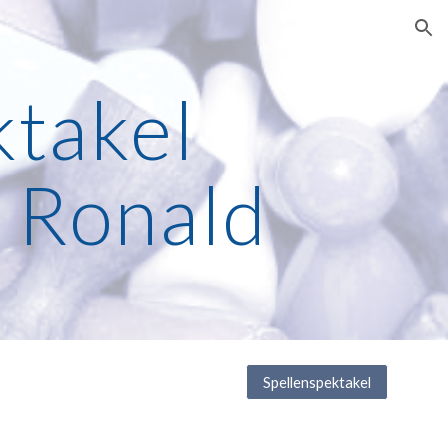
ion
takel 
 Ronald
Spellenspektakel