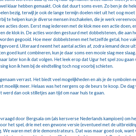
k wel klaar hebben gemaakt. Ook dat duurt soms even. Zo ben je de hele 
elen bezig, terwijl je ook de lange termijn doelen niet uit het oog moet 
rbij te helpen kun je diverse mensen inschakelen, die je werk vereenvou
ee acties doen. Eerst mag iedereen met de klok mee een actie doen, en
en de klok in. De acties worden gestuurd met dobbelstenen, die aan he
worden gegooid. Hoe meer dobbelstenen met hetzelfde getal, hoe vak
tgevoerd. Uiteraard neemt het aantal acties af, zodra iemand deze uit
rten goed kunt combineren, kun je daar soms een mooie slag mee slaag.
aar later kon ik dat volgen. Het leek erop dat Ugur het spel zou gaan 
sing kon ik hem bij de eindtelling toch nog voorbij schieten. 
genaam verrast. Het biedt veel mogelijkheden en als je de symbolen ee
niet moeilijk meer. Helaas was het nergens op de beurs te koop. De dag 
t werd dan ook stilletjes aan tijd om naar huis te gaan. 
vraagd door Bergsala om (als kersverse Nederlands kampioen) om het
voor het spel, drie met een gewone versie (eventueel met de uitbreid
g. We waren met drie demonstrateurs. Dat was maar goed ook, want v