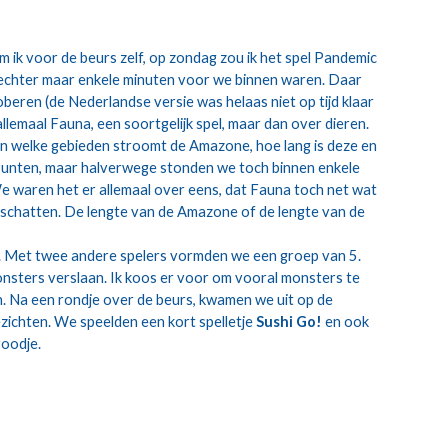
ik voor de beurs zelf, op zondag zou ik het spel Pandemic 
echter maar enkele minuten voor we binnen waren. Daar 
eren (de Nederlandse versie was helaas niet op tijd klaar 
llemaal Fauna, een soortgelijk spel, maar dan over dieren. 
n welke gebieden stroomt de Amazone, hoe lang is deze en 
 punten, maar halverwege stonden we toch binnen enkele 
e waren het er allemaal over eens, dat Fauna toch net wat 
e schatten. De lengte van de Amazone of de lengte van de 
 Met twee andere spelers vormden we een groep van 5. 
nsters verslaan. Ik koos er voor om vooral monsters te 
en. Na een rondje over de beurs, kwamen we uit op de 
ichten. We speelden een kort spelletje 
Sushi Go!
 en ook 
roodje.