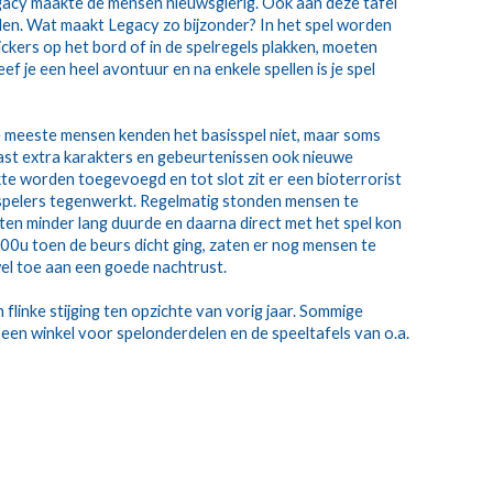
egacy maakte de mensen nieuwsgierig. Ook aan deze tafel 
en. Wat maakt Legacy zo bijzonder? In het spel worden 
ckers op het bord of in de spelregels plakken, moeten 
 je een heel avontuur en na enkele spellen is je spel 
 meeste mensen kenden het basisspel niet, maar soms 
ast extra karakters en gebeurtenissen ook nieuwe 
te worden toegevoegd en tot slot zit er een bioterrorist 
e spelers tegenwerkt. Regelmatig stonden mensen te 
ten minder lang duurde en daarna direct met het spel kon 
00u toen de beurs dicht ging, zaten er nog mensen te 
 wel toe aan een goede nachtrust.
flinke stijging ten opzichte van vorig jaar. Sommige 
e een winkel voor spelonderdelen en de speeltafels van o.a. 