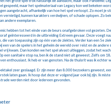
l met het grote spel trok natuurlijk de aandacht, maar ook Pandemic L
l gespeeld, maar het spelmateriaal van Legacy kon wel bekeken word
gen aangebracht, afhankelijk van hoe het spel verloopt. Zo moet je sti
vernietigd, kunnen karakters verdwijnen, of schade oplopen. Zo beleef
 van andere exemplaren. 
mic hebben tot het einde van de beurs onafgebroken vol gezeten. De
oraf geïnteresseerd in de uitbreiding Extreem gevaar. Deze voegt na
 die van toepassing zijn op één van de ziektes. Verder kan een 5e ziek
rbij een van de spelers in het geheim de wereld over reist en de ander
el vrij kwam. Dan konden we het spel alvast uitleggen, zodat het wach
 een sanitaire stop na, ben ik de stand niet uit geweest. Zelfs om 18.
even enthousiast. Ik heb er van genoten. Na de thuisrit was ik echter
pektakel zeer geslaagd. Er zijn meer dan 8.000 bezoekers geweest, een 
stek laten gaan. Ik hoop dat deze er volgend jaar ook bij zijn. Ik mist
strade werden niet door iedereen gevonden. 
eter