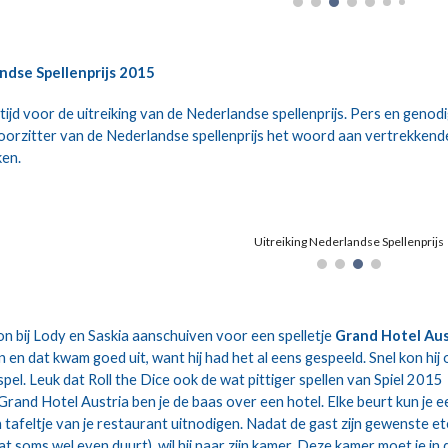
ndse Spellenprijs 2015
jd voor de uitreiking van de Nederlandse spellenprijs. Pers en genodi
voorzitter van de Nederlandse spellenprijs het woord aan vertrekkende
ken.
Uitreiking Nederlandse Spellenprijs
on bij Lody en Saskia aanschuiven voor een spelletje 
Grand Hotel Aus
en dat kwam goed uit, want hij had het al eens gespeeld. Snel kon hij 
spel. Leuk dat Roll the Dice ook de wat pittiger spellen van Spiel 2015 
Grand Hotel Austria ben je de baas over een hotel. Elke beurt kun je ee
tafeltje van je restaurant uitnodigen. Nadat de gast zijn gewenste et
 soms wel even duurt), wil hij naar zijn kamer. Deze kamer moet je in d