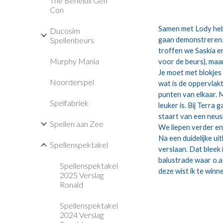
The Benelux Gen
Con
Samen met Lody heb 
Ducosim
Spellenbeurs
gaan demonstreren. 
troffen we Saskia e
Murphy Mania
voor de beurs), maa
Je moet met blokjes
Noorderspel
wat is de oppervlak
punten van elkaar. 
Spelfabriek
leuker is. Bij Terra
staart van een neush
Spellen aan Zee
We liepen verder en
Na een duidelijke u
Spellenspektakel
verslaan. Dat bleek 
balustrade waar o.a
Spellenspektakel
deze wist ik te win
2025 Verslag
Ronald
Spellenspektakel
2024 Verslag