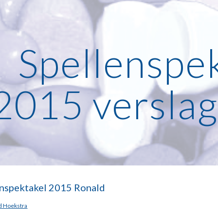
ip to main content
Skip to navigat
Spellenspek
2015 verslag
enspektakel 2015 Ronald
d Hoekstra