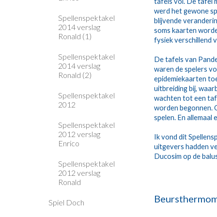
tafels vol. De tafe
werd het gewone spe
Spellenspektakel
blijvende veranderin
2014 verslag
soms kaarten worden 
Ronald (1)
fysiek verschillend
Spellenspektakel
De tafels van Pande
2014 verslag
waren de spelers vo
Ronald (2)
epidemiekaarten toe,
uitbreiding bij, waa
Spellenspektakel
wachten tot een taf
2012
worden begonnen. Op
spelen. En allemaal 
Spellenspektakel
2012 verslag
Ik vond dit Spellens
Enrico
uitgevers hadden ver
Ducosim op de balu
Spellenspektakel
2012 verslag
Ronald
Beursthermom
Spiel Doch