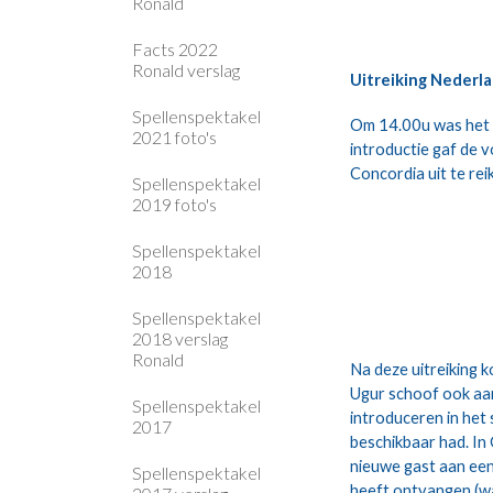
Ronald
Facts 2022
Ronald verslag
Uitreiking Nederla
Spellenspektakel
Om 14.00u was het ti
2021 foto's
introductie gaf de 
Concordia uit te rei
Spellenspektakel
2019 foto's
Spellenspektakel
2018
Spellenspektakel
2018 verslag
Ronald
Na deze uitreiking k
Ugur schoof ook aan 
Spellenspektakel
introduceren in het 
2017
beschikbaar had. In 
nieuwe gast aan een 
Spellenspektakel
heeft ontvangen (wat