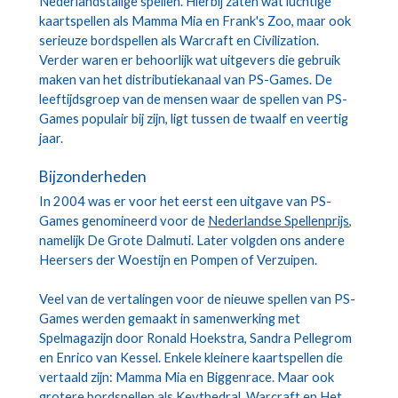
Nederlandstalige spellen. Hierbij zaten wat luchtige 
kaartspellen als Mamma Mia en Frank's Zoo, maar ook 
serieuze bordspellen als Warcraft en Civilization. 
Verder waren er behoorlijk wat uitgevers die gebruik 
maken van het distributiekanaal van PS-Games. De 
leeftijdsgroep van de mensen waar de spellen van PS-
Games populair bij zijn, ligt tussen de twaalf en veertig 
jaar.
Bijzonderheden
In 2004 was er voor het eerst een uitgave van PS-
Games genomineerd voor de 
Nederlandse Spellenprijs
, 
namelijk De Grote Dalmuti. Later volgden ons andere 
Heersers der Woestijn en Pompen of Verzuipen.
Veel van de vertalingen voor de nieuwe spellen van PS-
Games werden gemaakt in samenwerking met 
Spelmagazijn door Ronald Hoekstra, Sandra Pellegrom 
en Enrico van Kessel. Enkele kleinere kaartspellen die 
vertaald zijn: Mamma Mia en Biggenrace. Maar ook 
grotere bordspellen als Keythedral, Warcraft en Het 