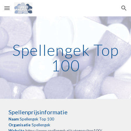
Skip to main content
Skip to navigation
Spellengek Top
100
Spellenprijsinformatie
Naam
Spellengek Top 100
Organisatie
Spellengek
Website
https://www.spellengek.nl/category/top100/