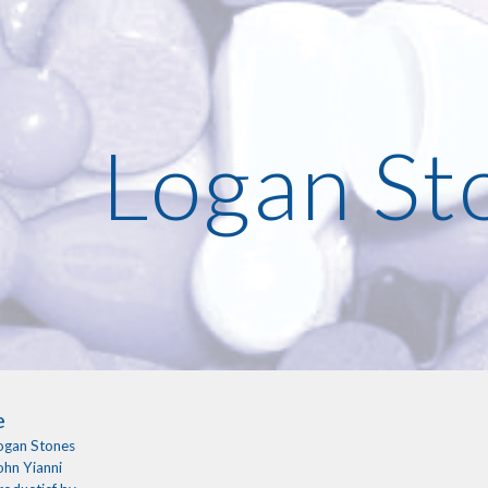
ip to main content
Skip to navigat
Logan St
e
ogan Stones
ohn Yianni