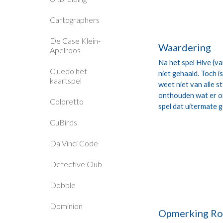
Cartographers
De Case Klein-
Waardering
Apelroos
Na het spel Hive (v
Cluedo het
niet gehaald. Toch i
kaartspel
weet niet van alle 
onthouden wat er ond
Coloretto
spel dat uitermate ge
CuBirds
Da Vinci Code
Detective Club
Dobble
Dominion
Opmerking Ro