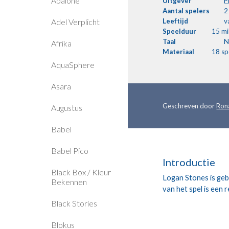
Abalone
Uitgever
P
Aantal
spelers
2
Adel Verplicht
Leeftijd
v
Speelduur
15 mi
Taal
N
Afrika
Materiaal
18 sp
AquaSphere
Asara
Geschreven door 
Ron
Augustus
Babel
Babel Pico
Introductie
Black Box / Kleur
Logan Stones is geb
Bekennen
van het spel is een 
Black Stories
Blokus