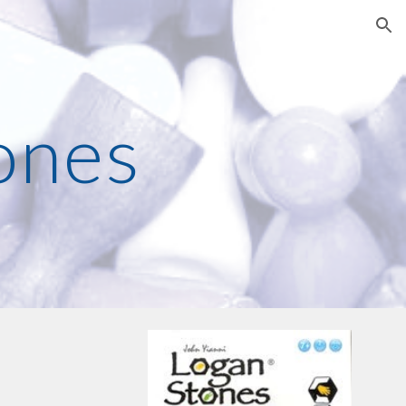
ion
ones