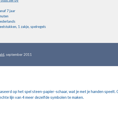
roductief bv
anaf 7 jaar
nuten
ederlands
eelstukken, 1 zakje, spelregels
ald
, september 2011
aseerd op het spel steen-papier-schaar, wat je met je handen speelt.
rechte lijn van 4 meer dezelfde symbolen te maken.