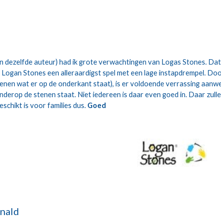
an dezelfde auteur) had ik grote verwachtingen van Logas Stones. Dat 
s Logan Stones een alleraardigst spel met een lage instapdrempel. Doo
stenen wat er op de onderkant staat), is er voldoende verrassing aanw
erop de stenen staat. Niet iedereen is daar even goed in. Daar zullen 
schikt is voor families dus. 
Goed
nald