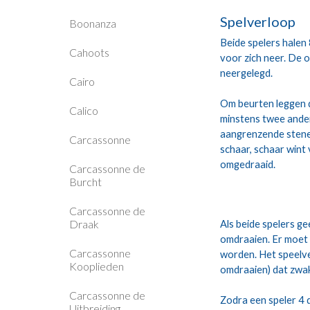
Spelverloop
Boonanza
Beide spelers halen 
Cahoots
voor zich neer. De 
neergelegd.
Cairo
Om beurten leggen d
Calico
minstens twee ander
aangrenzende stenen
Carcassonne
schaar, schaar wint 
omgedraaid.
Carcassonne de
Burcht
Carcassonne de
Draak
Als beide spelers g
omdraaien. Er moet
Carcassonne
worden. Het speelvel
Kooplieden
omdraaien) dat zwa
Carcassonne de
Zodra een speler 4 
Uitbreiding