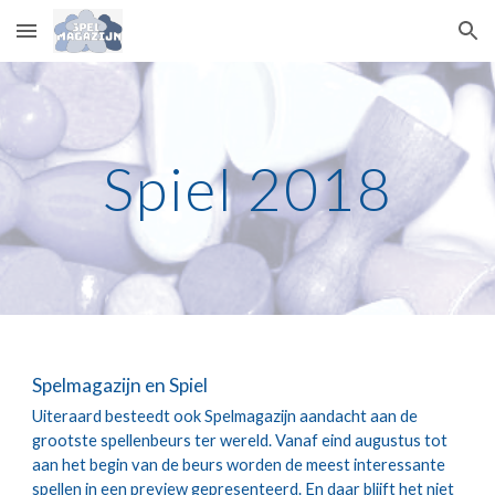
Skip to main content
Skip to navigation
Spiel 2018
Spelmagazijn en Spiel
Uiteraard besteedt ook Spelmagazijn aandacht aan de 
grootste spellenbeurs ter wereld. Vanaf eind augustus tot 
aan het begin van de beurs worden de meest interessante 
spellen in een preview gepresenteerd. En daar blijft het niet 