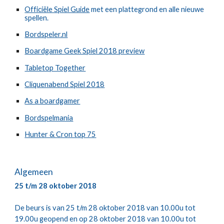
Officiële Spiel Guide
 met een plattegrond en alle nieuwe 
spellen.
Bordspeler.nl
Boardgame Geek Spiel 2018 preview
Tabletop Together
Cliquenabend Spiel 2018
As a boardgamer
Bordspelmania
Hunter & Cron top 75
Algemeen
25 t/m 28 oktober 2018
De beurs is van 25 t/m 28 oktober 2018 van 10.00u tot 
19.00u geopend en op 28 oktober 2018 van 10.00u tot 