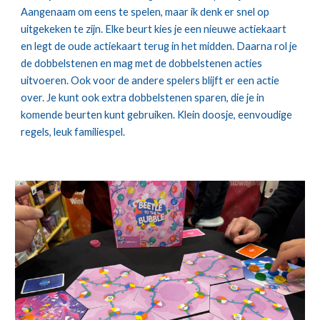
Aangenaam om eens te spelen, maar ik denk er snel op
uitgekeken te zijn. Elke beurt kies je een nieuwe actiekaart
en legt de oude actiekaart terug in het midden. Daarna rol je
de dobbelstenen en mag met de dobbelstenen acties
uitvoeren. Ook voor de andere spelers blijft er een actie
over. Je kunt ook extra dobbelstenen sparen, die je in
komende beurten kunt gebruiken. Klein doosje, eenvoudige
regels, leuk familiespel.