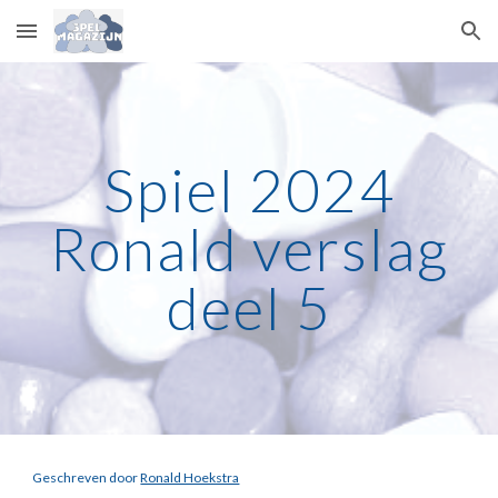
Skip to main content
Skip to navigation
Spiel 2024
Ronald verslag
deel 5
Geschreven door
Ronald Hoekstra