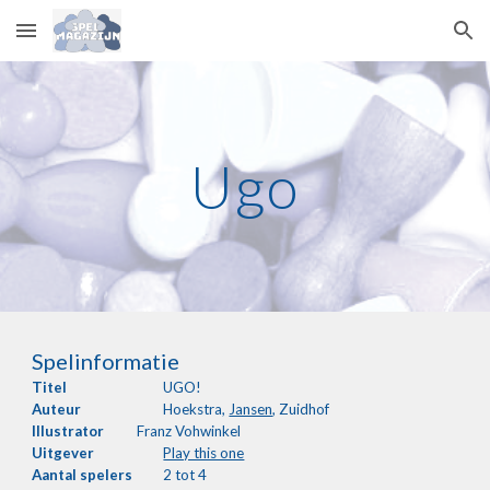
Skip to main content
Skip to navigation
Ugo
Spelinformatie
Titel
UGO!
Auteur
Hoekstra,
Jansen
, Zuidhof
Illustrator
Franz Vohwinkel
Uitgever
Play this one
Aantal spelers
2 tot 4