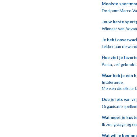
Mooiste sportmom
Doelpunt Marco Van
Jouw beste sportp
Winnaar van Advance
Je hebt onverwach
Lekker aan de wande
Hoe ziet je favori
Pasta, zelf gekookt.
Waar heb je een h
Intolerantie.
Mensen die elkaar 
Doe je iets van vr
Organisatie spellen
Wat moet je koste
Ik zou graag nog ee
Wat wil je beginn