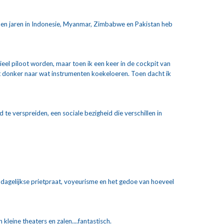
pen jaren in Indonesie, Myanmar, Zimbabwe en Pakistan heb 
el piloot worden, maar toen ik een keer in de cockpit van 
t donker naar wat instrumenten koekeloeren. Toen dacht ik 
e verspreiden, een sociale bezigheid die verschillen in 
n dagelijkse prietpraat, voyeurisme en het gedoe van hoeveel 
leine theaters en zalen....fantastisch.