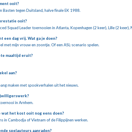
ent ooit?
 Basten tegen Duitsland, halve finale EK 1988.
restatie ooit?
d Squad Leader toernooien in Atlanta, Kopenhagen (2 keer), Lille (2 keer),
t een dag vrij. Wat ga je doen?
l met mijn vrouw en zoontje. Of een ASL-scenario spelen.
ete maaltijd eruit?
ekel aan?
bang maken met spookverhalen uit het nieuws.
ijwilligerswerk?
toernooi in Arnhem.
 wat het kost ooit nog eens doen?
ns in Cambodja of Vietnam of de Filippijnen werken.
ende spelauteurs aanraden?