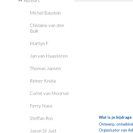
Auteurs
Michel Baudoin
Chislaine van den
Bulk
Martyn F
Jan van Haasteren
Thomas Jansen
Reiner Knizia
Corné van Moorsel
Ferry Naus
Wat is je bijdrag
Steffan Ros
Ontwerp, ontwikkel
Organisator van Ad
Jason St Just