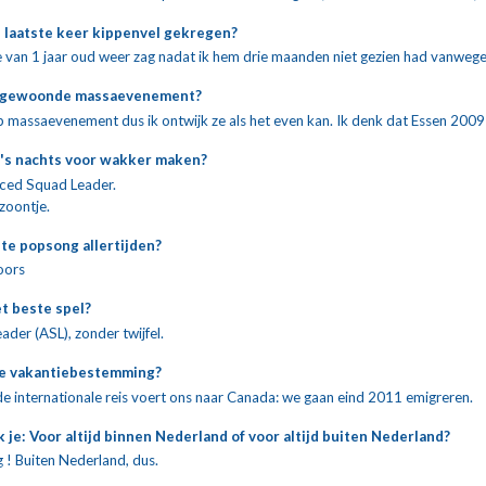
 laatste keer kippenvel gekregen?
e van 1 jaar oud weer zag nadat ik hem drie maanden niet gezien had vanwege m
 bijgewoonde massaevenement?
op massaevenement dus ik ontwijk ze als het even kan. Ik denk dat Essen 2009
 's nachts voor wakker maken?
nced Squad Leader.
 zoontje.
ste popsong allertijden?
oors
et beste spel?
er (ASL), zonder twijfel.
de vakantiebestemming?
e internationale reis voert ons naar Canada: we gaan eind 2011 emigreren.
je: Voor altijd binnen Nederland of voor altijd buiten Nederland?
ag ! Buiten Nederland, dus.