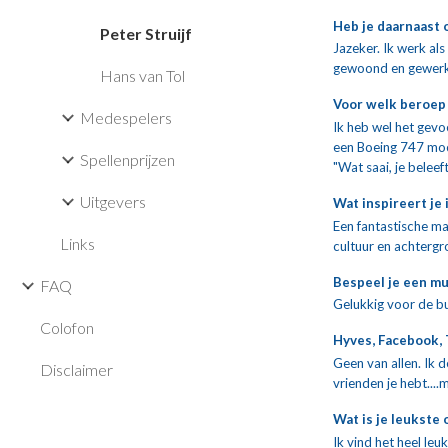
Heb je daarnaast 
Peter Struijf
Jazeker. Ik werk a
gewoond en gewerk
Hans van Tol
Voor welk beroep 
Medespelers
Ik heb wel het gevo
een Boeing 747 moch
Spellenprijzen
"Wat saai, je beleef
Uitgevers
Wat inspireert je
Een fantastische ma
Links
cultuur en achtergr
Bespeel je een m
FAQ
Gelukkig voor de bu
Colofon
Hyves, Facebook, 
Geen van allen. Ik d
Disclaimer
vrienden je hebt..
Wat is je leukste
Ik vind het heel le