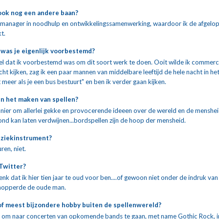
ook nog een andere baan?
ls manager in noodhulp en ontwikkelingssamenwerking, waardoor ik de afgelo
t.
was je eigenlijk voorbestemd?
el dat ik voorbestemd was om dit soort werk te doen. Ooit wilde ik commercie
t kijken, zag ik een paar mannen van middelbare leeftijd de hele nacht in he
t meer als je een bus bestuurt" en ben ik verder gaan kijken.
 in het maken van spellen?
nier om allerlei gekke en provocerende ideeen over de wereld en de mensheid t
ond kan laten verdwijnen...bordspellen zijn de hoop der mensheid.
uziekinstrument?
ren, niet.
Twitter?
enk dat ik hier tien jaar te oud voor ben....of gewoon niet onder de indruk va
..mopperde de oude man.
 of meest bijzondere hobby buiten de spellenwereld?
uk om naar concerten van opkomende bands te gaan, met name Gothic Rock, in k