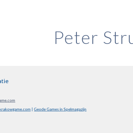
ip to main content
Skip to navigat
Peter Stru
tie
game.com
.krakowgame.com
 | 
Geode Games in Spelmagazijn