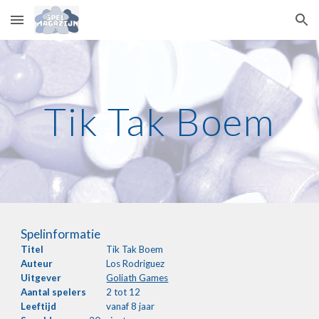
Skip to main content
Skip to navigation
Tik Tak Boem
Spelinformatie
Titel
Tik Tak Boem
Auteur
Los Rodriguez
Uitgever
Goliath Games
Aantal
spelers
2 tot 12
Leeftijd
vanaf 8 jaar