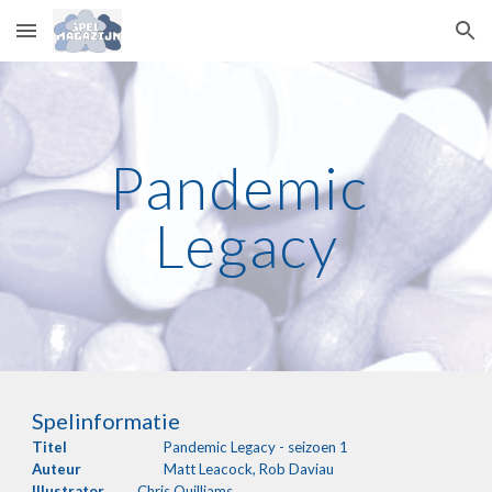
Skip to main content
Skip to navigation
Pandemic 
Legacy
Spelinformatie
Titel
Pandemic Legacy - seizoen 1
Auteur
Matt Leacock, Rob Daviau
Illustrator
Chris Quilliams