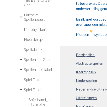
The Benelux Gen
te bespreken. Daarom
Con
onderverdeling gema
Ducosim
Spellenbeurs
Bij elk spel wordt zo
eventueel een link n
Murphy Mania
*
Met een 
-symbool
Noorderspel
Spelfabriek
Bordspellen
Spellen aan Zee
Abstracte spellen
Spellenspektakel
Kaartspellen
Spiel Doch
Kinderspellen
Spiel Essen
Nederlandse uitgev
Uitbreidingen
Spiel handige
informatie
Heruitgaven