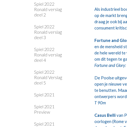
Spiel 2022
Ronald verslag
Als industrieel bo
deel 2
op de markt breng
draag je ook bij 
Spiel 2022
consument kritisc
Ronald verslag
deel 3
Fortune and Glo
en de mensheid st
Spiel 2022
de hele wereld te
Ronald verslag
deel 4
Fortune and Glory:
Spiel 2022
Ronald Verslag
De Poolse uitgeve
deel 5
open je nieuwe ve
te benutten. Maar
Spiel 2021
ontwerpers worden
T 90m 
Spiel 2021
Preview
Casus Belli 
van P
oorlogen (Rome vs
Spiel 2021