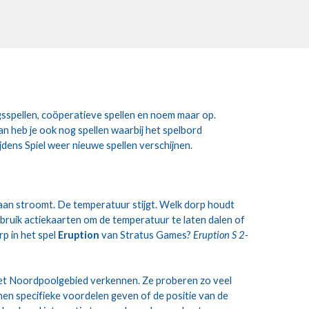
ngsspellen, coöperatieve spellen en noem maar op. 
n heb je ook nog spellen waarbij het spelbord 
jdens Spiel weer nieuwe spellen verschijnen.
kaan stroomt. De temperatuur stijgt. Welk dorp houdt 
bruik actiekaarten om de temperatuur te laten dalen of 
p in het spel 
Eruption
 van Stratus Games? 
Eruption S 2-
 het Noordpoolgebied verkennen. Ze proberen zo veel 
hen specifieke voordelen geven of de positie van de 