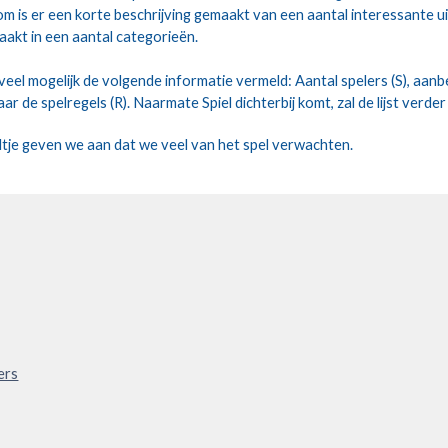
 is er een korte beschrijving gemaakt van een aantal interessante uit
akt in een aantal categorieën.
veel mogelijk de volgende informatie vermeld: Aantal spelers (S), aanbev
aar de spelregels (R). Naarmate Spiel dichterbij komt, zal de lijst verd
tje geven we aan dat we veel van het spel verwachten.  
ers