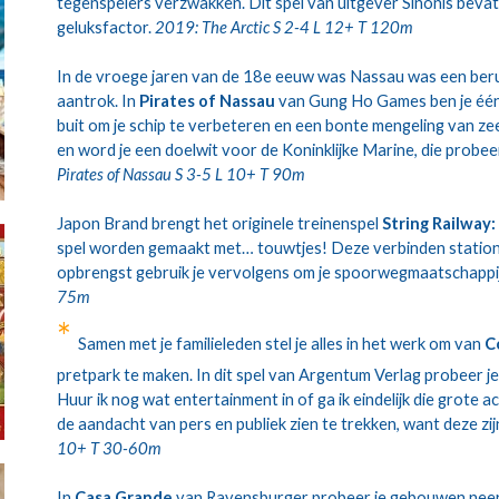
tegenspelers verzwakken. Dit spel van uitgever Sinonis bevat 
geluksfactor. 
2019: The Arctic S 2-4 L 12+ T 120m
In de vroege jaren van de 18e eeuw was Nassau was een beruc
aantrok. In 
Pirates of Nassau
 van Gung Ho Games ben je één 
buit om je schip te verbeteren en een bonte mengeling van zee
Pirates of Nassau S 3-5 L 10+ T 90m
Japon Brand brengt het originele treinenspel 
String Railway:
spel worden gemaakt met… touwtjes! Deze verbinden stations
opbrengst gebruik je vervolgens om je spoorwegmaatschappij u
75m
*
Samen met je familieleden stel je alles in het werk om van 
C
pretpark te maken. In dit spel van Argentum Verlag probeer je 
Huur ik nog wat entertainment in of ga ik eindelijk die grote 
de aandacht van pers en publiek zien te trekken, want deze zijn
10+ T 30-60m
In 
Casa Grande
 van Ravensburger probeer je gebouwen neer t