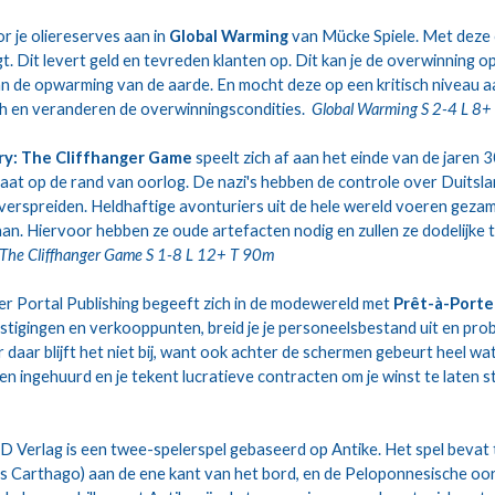
or je oliereserves aan in 
Global Warming 
van Mücke Spiele. Met deze o
t. Dit levert geld en tevreden klanten op. Dit kan je de overwinning o
aan de opwarming van de aarde. En mocht deze op een kritisch niveau 
h en veranderen de overwinningscondities.  
Global Warming S 2-4 L 8
ry: The Cliffhanger Game
 speelt zich af aan het einde van de jaren 3
aat op de rand van oorlog. De nazi's hebben de controle over Duitsla
 verspreiden. Heldhaftige avonturiers uit de hele wereld voeren gezame
 The Cliffhanger Game S 1-8 L 12+ T 90m
r Portal Publishing begeeft zich in de modewereld met 
Prêt-à-Porte
stigingen en verkooppunten, breid je je personeelsbestand uit en prob
 daar blijft het niet bij, want ook achter de schermen gebeurt heel wa
 ingehuurd en je tekent lucratieve contracten om je winst te laten sti
D Verlag is een twee-spelerspel gebaseerd op Antike. Het spel bevat t
 Carthago) aan de ene kant van het bord, en de Peloponnesische oor