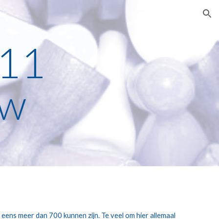
ion
11 
ew
 eens meer dan 700 kunnen zijn. Te veel om hier allemaal 