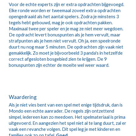
Voor de echte experts zijn er extra opdrachten bijgevoegd. 
Elke ronde worden er tweemaal zoveel extra opdrachten 
opengedraaid als het aantal spelers. Zodra je minstens 3 
tegels hebt gebouwd, mag je ook opdrachten pakken. 
Maximaal twee per speler en je mag ze niet meer wegdoen. 
De opdracht levert bonuspunten als je hem vervult, maar 
strafpunten als je hem niet vervult. Oh ja, een speelronde 
duurt nu nog maar 5 minuten. De opdrachten zijn vaak niet 
gemakkelijk. Zo moet je bijvoorbeeld 3 panda's in hetzelfde 
correct afgesloten bosgebied zien te krijgen. De 9 
bonuspunten zijn echter de moeite wel weer waard.
Waardering
Als je niet vies bent van een spel met enige tijdsdruk, dan is 
Mondo een echte aanrader. De regels zijn ontzettend 
simpel, iedereen kan zo meedoen. Het spelmateriaal is prima 
uitgevoerd. En aangezien het spel niet al te lang duurt, zal er 
vaak een revanche volgen. Dit spel leg je met kinderen en 
families ook zo op tafel. 
Goed
.