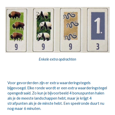
Enkele extra opdrachten
Voor gevorderden zijn er extra waarderingstegels 
bijgevoegd. Elke ronde wordt er een extra waarderingstegel 
opengedraaid. Zo kun je bijvoorbeeld 4 bonuspunten halen 
als je de meeste landschappen hebt, maar je krijgt 4 
strafpunten als je de minste hebt. Een speelronde duurt nu 
nog maar 6 minuten.