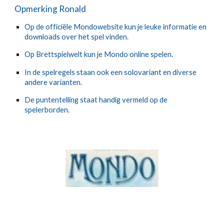
Opmerking Ronald
Op de officiële Mondowebsite kun je leuke informatie en 
downloads over het spel vinden.
Op Brettspielwelt kun je Mondo online spelen.
In de spelregels staan ook een solovariant en diverse 
andere varianten.
De puntentelling staat handig vermeld op de 
spelerborden.