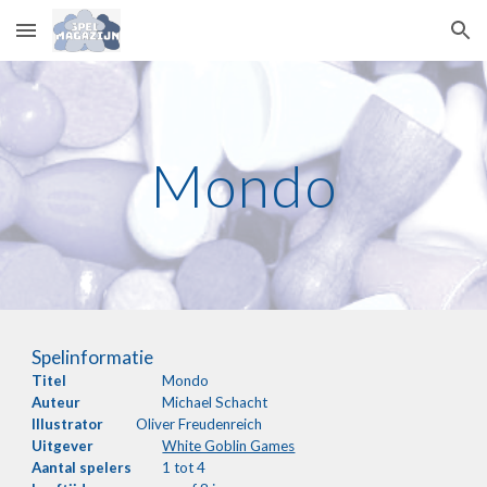
Skip to main content
Skip to navigation
Mondo
Spelinformatie
Titel
Mondo
Auteur
Michael Schacht
Illustrator
Oliver Freudenreich
Uitgever
White Goblin Games
Aantal spelers
1 tot 4