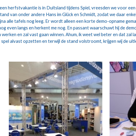
geen herfstvakantie is in Duitsland tijdens Spiel, vreesden we voor ee
tand van onder andere Hans im Glück en Schmidt, zodat we daar enkel
ijna alle tafels nog leeg. Er wordt alleen een korte demo-opname gem
og even langs en herkent me nog. En passant waarschuwt hij de demo’ers
 werken en zal vast gaan winnen. Ahum, ik weet wel beter en dat zal later
pel alvast opzetten en terwijl de stand volstroomt, krijgen wij de uitle