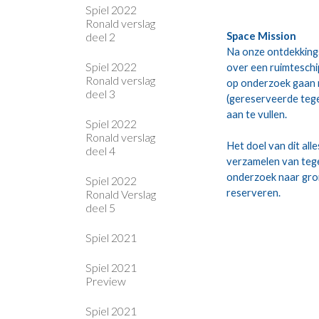
Spiel 2022
Ronald verslag
deel 2
Space Mission
Na onze ontdekkings
Spiel 2022
over een ruimteschip
Ronald verslag
op onderzoek gaan n
deel 3
(gereserveerde tege
aan te vullen. 
Spiel 2022
Ronald verslag
Het doel van dit all
deel 4
verzamelen van tege
onderzoek naar grond
Spiel 2022
reserveren.  
Ronald Verslag
deel 5
Spiel 2021
Spiel 2021
Preview
Spiel 2021