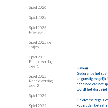
Spiel 2026
Spiel 2025
Spiel 2025
Preview
Spiel 2025 de
lijstjes
Spiel 2025
Ronald verslag
deel 1
Hawaii
Gedurende het spel 
Spiel 2025
zo gunstig mogelijk i
Ronald verslag
het einde van het s
deel 2
wordt het dorp niet
Spiel 2024
De diverse tegels ve
Spiel 2024
kopen, dan betaal je