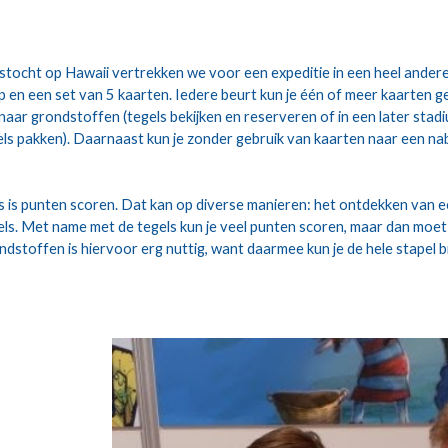
tocht op Hawaii vertrekken we voor een expeditie in een heel andere 
 en een set van 5 kaarten. Iedere beurt kun je één of meer kaarten geb
aar grondstoffen (tegels bekijken en reserveren of in een later stadi
ls pakken). Daarnaast kun je zonder gebruik van kaarten naar een nabu
es is punten scoren. Dat kan op diverse manieren: het ontdekken van e
ls. Met name met de tegels kun je veel punten scoren, maar dan moet 
stoffen is hiervoor erg nuttig, want daarmee kun je de hele stapel bi