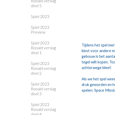
Ronald verslag
deel 5
Spiel 2023
Spiel 2023
Preview
Spiel 2023
Tijdens het spel mer
Ronald verslag
kiest voor andere mo
deel 1
gebouw is het aantal
tegel wilt kopen. T
Spiel 2023
achterwege bleef. 
Ronald verslag
deel 2
Als we het spel wee
Spiel 2023
druk geworden en he
Ronald verslag
spelen: Space Missi
deel 3
Spiel 2023
Ronald verslag
deel 4