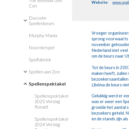
The Benelux Gen
Website
:
www.spell
Con
Ducosim
Spellenbeurs
Vroeger organiseerd
Murphy Mania
sprong voorwaarts g
november gehouden in
Noorderspel
Nederland met veel 
om de beurs naar Ut
Spelfabriek
Tot de beurs in 200
Spellen aan Zee
maken heeft, zulle
bezoekersaantallen 
Spellenspektakel
Libéma de beurs nie
Spellenspektakel
Gelukkig werd er ee
2025 Verslag
was er weer een Spe
Ronald
groeide het aantal 
bezoekers geteld. N
Spellenspektakel
en de stands zijn a
2024 Verslag