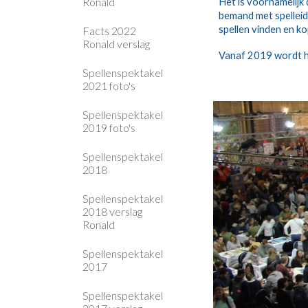
Ronald
Het is voornamelijk 
bemand met spelleide
spellen vinden en k
Facts 2022
Ronald verslag
Vanaf 2019 wordt he
Spellenspektakel
2021 foto's
Spellenspektakel
2019 foto's
Spellenspektakel
2018
Spellenspektakel
2018 verslag
Ronald
Spellenspektakel
2017
Spellenspektakel