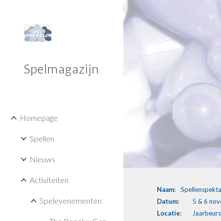
Sk
Spelmagazijn
Homepage
Spellen
Nieuws
Activiteiten
Naam
:
Spellenspekta
Spelevenementen
Datum
:
5 & 6 no
Locatie
:
Jaarbeurs