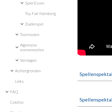
Spiel Essen
Toy Fair Nürnberg
Zuiderspel
Toernooien
Algemene
evenementen
Verslagen
Achtergronden
Spellenspekta
Links
FAQ
Spellenspekta
Colofon