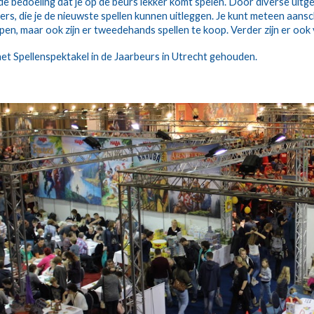
de bedoeling dat je op de beurs lekker komt spelen. Door diverse uitg
rs, die je de nieuwste spellen kunnen uitleggen. Je kunt meteen aansc
open, maar ook zijn er tweedehands spellen te koop. Verder zijn er oo
t Spellenspektakel in de Jaarbeurs in Utrecht gehouden.