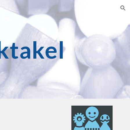
ion
ktakel