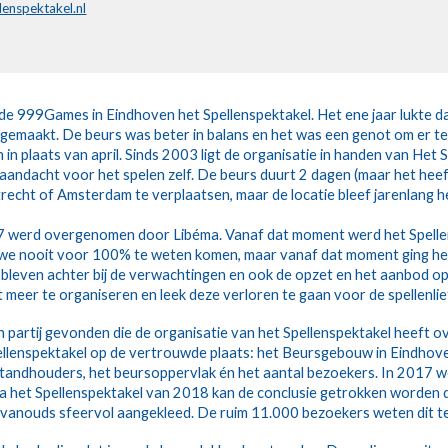
enspektakel.nl
e 999Games in Eindhoven het Spellenspektakel. Het ene jaar lukte dat 
emaakt. De beurs was beter in balans en het was een genot om er te
 plaats van april. Sinds 2003 ligt de organisatie in handen van Het Sp
aandacht voor het spelen zelf. De beurs duurt 2 dagen (maar het heef
recht of Amsterdam te verplaatsen, maar de locatie bleef jarenlang
7 werd overgenomen door Libéma. Vanaf dat moment werd het Spellens
n we nooit voor 100% te weten komen, maar vanaf dat moment ging he
bleven achter bij de verwachtingen en ook de opzet en het aanbod op 
t meer te organiseren en leek deze verloren te gaan voor de spellenli
n partij gevonden die de organisatie van het Spellenspektakel heeft
llenspektakel op de vertrouwde plaats: het Beursgebouw in Eindhove
standhouders, het beursoppervlak én het aantal bezoekers. In 2017 we
a het Spellenspektakel van 2018 kan de conclusie getrokken worden dat
ls vanouds sfeervol aangekleed. De ruim 11.000 bezoekers weten dit 