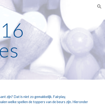
ion
016
jes
t zijn? Dat is niet zo gemakkelijk. Fairplay, 
 welke spellen de toppers van de beurs zijn. Hieronder 