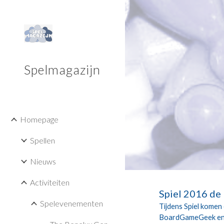
Sk
Spelmagazijn
Homepage
Spellen
Nieuws
Activiteiten
Spiel 2016 de l
Spelevenementen
Tijdens Spiel komen 
BoardGameGeek en H