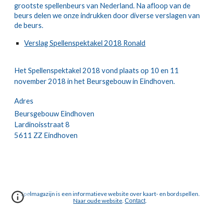
grootste spellenbeurs van Nederland. Na afloop van de 
beurs delen we onze indrukken door diverse verslagen van 
de beurs.
Verslag Spellenspektakel 2018 Ronald
Het Spellenspektakel 2018 vond plaats op 10 en 11 
november 2018 in het Beursgebouw in Eindhoven. 
Adres
Beursgebouw Eindhoven
Lardinoisstraat 8 
5611 ZZ Eindhoven
Spelmagazijn is een informatieve website over kaart- en bordspellen.
Naar oude website
.
.
Contact