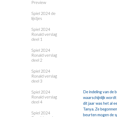
Preview
Spiel 2024 de
lijstjes
Spiel 2024
Ronald verslag
deel 1
Spiel 2024
Ronald verslag
deel 2
Spiel 2024
Ronald verslag
deel 3
Spiel 2024
De indeling van de 
Ronald verslag
waarschijnlijk wordt
deel 4
dit jaar was het al 
Tanya. Ze begonnen 
Spiel 2024
beurten mogen de sp