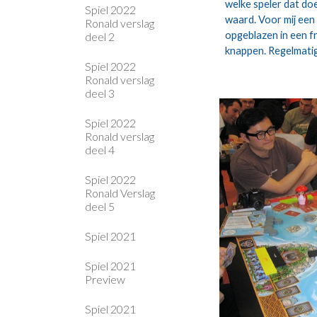
welke speler dat doe
Spiel 2022
waard. Voor mij een
Ronald verslag
opgeblazen in een f
deel 2
knappen. Regelmatig
Spiel 2022
Ronald verslag
deel 3
Spiel 2022
Ronald verslag
deel 4
Spiel 2022
Ronald Verslag
deel 5
Spiel 2021
Spiel 2021
Preview
Spiel 2021