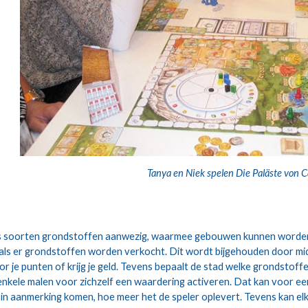
Tanya en Niek spelen Die Paläste von C
 zes soorten grondstoffen aanwezig, waarmee gebouwen kunnen worden 
als er grondstoffen worden verkocht. Dit wordt bijgehouden door midde
 je punten of krijg je geld. Tevens bepaalt de stad welke grondsto
 enkele malen voor zichzelf een waardering activeren. Dat kan voor 
in aanmerking komen, hoe meer het de speler oplevert. Tevens kan e