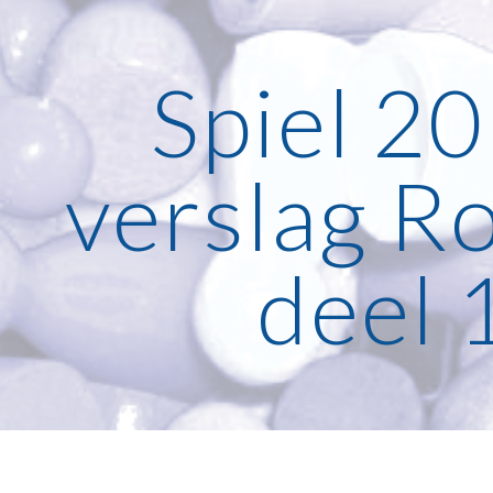
ip to main content
Skip to navigat
Spiel 20
verslag Ro
deel 