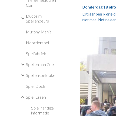
The Benelux Gen
Con
Donderdag 18 okt
Dit jaar ben ik drie
Ducosim
niet mee. Net na aa
Spellenbeurs
Murphy Mania
Noorderspel
Spelfabriek
Spellen aan Zee
Spellenspektakel
Spiel Doch
Spiel Essen
Spiel handige
informatie