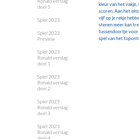
Ronald verslag
kleur van het vakje
deel 5
scoren. Aan het eind
vijf op je rekje heb
Spiel 2023
stenen meer kan trek
tussendoortje voor
Spiel 2023
Preview
spel van het topont
Spiel 2023
Ronald verslag
deel 1
Spiel 2023
Ronald verslag
deel 2
Spiel 2023
Ronald verslag
deel 3
Spiel 2023
Ronald verslag
deel 4