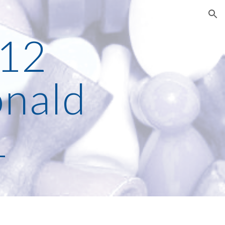
ion
12 
nald 
1