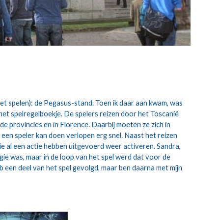
 het spelen): de Pegasus-stand. Toen ik daar aan kwam, was 
het spelregelboekje. De spelers reizen door het Toscanië 
 provincies en in Florence. Daarbij moeten ze zich in 
een speler kan doen verlopen erg snel. Naast het reizen 
ie al een actie hebben uitgevoerd weer activeren. Sandra, 
ie was, maar in de loop van het spel werd dat voor de 
eb een deel van het spel gevolgd, maar ben daarna met mijn 