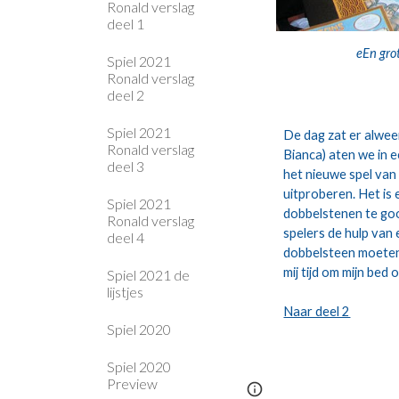
Ronald verslag
deel 1
e
E
n gro
Spiel 2021
Ronald verslag
deel 2
Spiel 2021
De dag zat er alwee
Ronald verslag
Bianca) aten we in 
deel 3
het nieuwe spel va
uitproberen. Het is 
Spiel 2021
dobbelstenen te goo
Ronald verslag
spelers de hulp van
deel 4
dobbelsteen moeten 
mij tijd om mijn bed 
Spiel 2021 de
lijstjes
Naar deel 2
Spiel 2020
Spiel 2020
Preview
Page
Google Sites