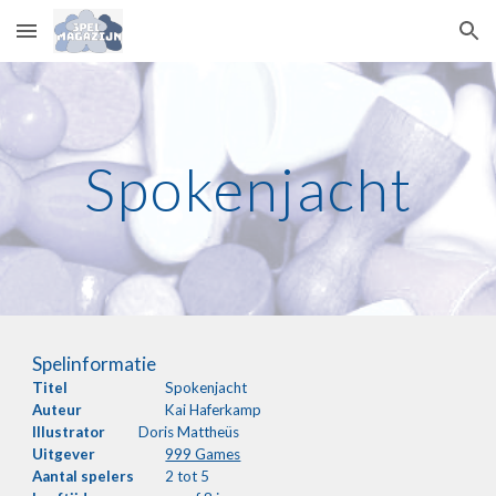
Skip to main content
Skip to navigation
Spokenjacht
Spelinformatie
Titel
Spokenjacht
Auteur
Kai Haferkamp
Illustrator
Doris Mattheüs
Uitgever
999 Games
Aantal
spelers
2 tot 5