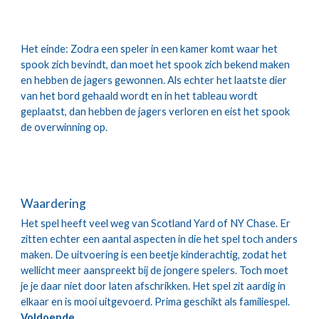
Het einde: Zodra een speler in een kamer komt waar het 
spook zich bevindt, dan moet het spook zich bekend maken 
en hebben de jagers gewonnen. Als echter het laatste dier 
van het bord gehaald wordt en in het tableau wordt 
geplaatst, dan hebben de jagers verloren en eist het spook 
de overwinning op.
Waardering
Het spel heeft veel weg van Scotland Yard of NY Chase. Er 
zitten echter een aantal aspecten in die het spel toch anders 
maken. De uitvoering is een beetje kinderachtig, zodat het 
wellicht meer aanspreekt bij de jongere spelers. Toch moet 
je je daar niet door laten afschrikken. Het spel zit aardig in 
elkaar en is mooi uitgevoerd. Prima geschikt als familiespel. 
Voldoende