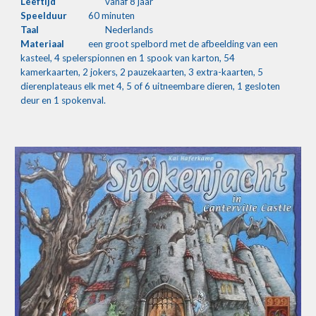
Leeftijd
vanaf 8 jaar
Speelduur
60 minuten
Taal
Nederlands
Materiaal
een groot spelbord met de afbeelding van een 
kasteel, 4 spelerspionnen en 1 spook van karton, 54 
kamerkaarten, 2 jokers, 2 pauzekaarten, 3 extra-kaarten, 5 
dierenplateaus elk met 4, 5 of 6 uitneembare dieren, 1 gesloten 
deur en 1 spokenval.