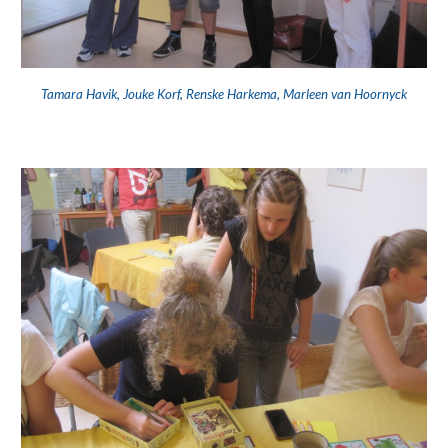
Tamara Havik, Jouke Korf, Renske Harkema, Marleen van Hoornyck