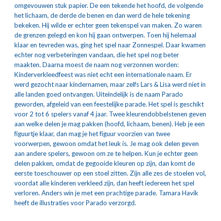
omgevouwen stuk papier. De een tekende het hoofd, de volgende 
het lichaam, de derde de benen en dan werd de hele tekening 
bekeken. Hij wilde er echter geen tekenspel van maken. Zo waren 
de grenzen gelegd en kon hij gaan ontwerpen. Toen hij helemaal 
klaar en tevreden was, ging het spel naar Zonnespel. Daar kwamen 
echter nog verbeteringen vandaan, die het spel nog beter 
maakten. Daarna moest de naam nog verzonnen worden: 
Kinderverkleedfeest was niet echt een internationale naam. Er 
werd gezocht naar kindernamen, maar zelfs Lars & Lisa werd niet in 
alle landen goed ontvangen. Uiteindelijk is de naam Parado 
geworden, afgeleid van een feestelijke parade. Het spel is geschikt 
voor 2 tot 6 spelers vanaf 4 jaar. Twee kleurendobbelstenen geven 
aan welke delen je mag pakken (hoofd, lichaam, benen). Heb je een 
figuurtje klaar, dan mag je het figuur voorzien van twee 
voorwerpen, gewoon omdat het leuk is. Je mag ook delen geven 
aan andere spelers, gewoon om ze te helpen. Kun je echter geen 
delen pakken, omdat de gegooide kleuren op zijn, dan komt de 
eerste toeschouwer op een stoel zitten. Zijn alle zes de stoelen vol, 
voordat alle kinderen verkleed zijn, dan heeft iedereen het spel 
verloren. Anders win je met een prachtige parade. Tamara Havik 
heeft de illustraties voor Parado verzorgd.