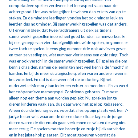
competatieve spellen verdween het leeraspect vaak naar de 
achtergrond. Het was belangrijker te winnen dan er iets van op te 
steken. En de mindere leerlingen vonden het ook minder leuk en 
leerden dus nog minder. Bij samenwerkingsspellen was dat anders. 
Uit ervaring bleek dat twee raddraaiers uit de klas tijdens 
samenwerkingsspellen ineens heel goed konden samenwerken. En 
bij een groepje van vier dat eigenlijk niet wilde spelen, begonnen er 
twee toch te spelen. Ineens ging nummer drie ook adviezen geven 
en toen ze vastliepen, wist nummer vier ineens een oplossing. Toch 
was er ook verschil in de samenwerkingsspellen. Bij spellen die om 
kennis draaiden, namen de leerlingen met veel kennis de "macht" in 
handen. En bij de meer strategische spellen waren anderen weer in 
het voordeel. En dat is dan weer niet de bedoeling. Bij het 
ouderwetse Memory kan iedereen echter zo meedoen. En zo werd 
het coöperatieve memoryspel ZooMemo geboren. Er moest 
alleen nog een thema aan worden geplakt. Nu spreken jonge 
dieren kinderen vaak aan, dus daar werd het spel op gebaseerd. 
Alleen duurde het nog even, voordat alles op zijn plaats viel. Een 7-
jarige tester wist waarom de dieren door elkaar lagen: de jonge 
dieren waren de dierentuin gaan verkennen en wisten de weg niet 
meer terug. De spelers moeten broertje en zusje bij elkaar vinden 
en in het juiste hok plaatsen. Dit moet gebeuren voordat de 