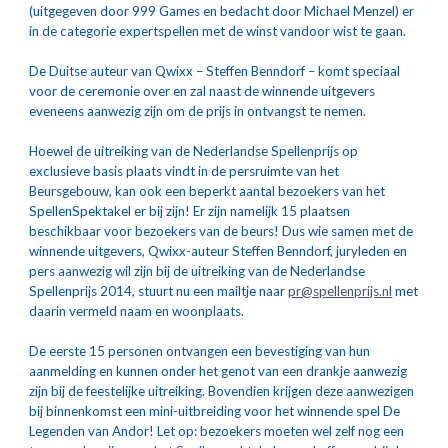
(uitgegeven door 999 Games en bedacht door Michael Menzel) er 
in de categorie expertspellen met de winst vandoor wist te gaan.
De Duitse auteur van Qwixx – Steffen Benndorf – komt speciaal 
voor de ceremonie over en zal naast de winnende uitgevers 
eveneens aanwezig zijn om de prijs in ontvangst te nemen.
Hoewel de uitreiking van de Nederlandse Spellenprijs op 
exclusieve basis plaats vindt in de persruimte van het 
Beursgebouw, kan ook een beperkt aantal bezoekers van het 
SpellenSpektakel er bij zijn! Er zijn namelijk 15 plaatsen 
beschikbaar voor bezoekers van de beurs! Dus wie samen met de 
winnende uitgevers, Qwixx-auteur Steffen Benndorf, juryleden en 
pers aanwezig wil zijn bij de uitreiking van de Nederlandse 
Spellenprijs 2014, stuurt nu een mailtje naar 
pr@spellenprijs.nl
 met 
daarin vermeld naam en woonplaats.
De eerste 15 personen ontvangen een bevestiging van hun 
aanmelding en kunnen onder het genot van een drankje aanwezig 
zijn bij de feestelijke uitreiking. Bovendien krijgen deze aanwezigen 
bij binnenkomst een mini-uitbreiding voor het winnende spel De 
Legenden van Andor! Let op: bezoekers moeten wel zelf nog een 