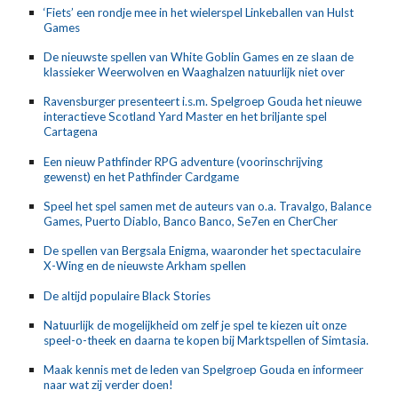
‘Fiets’ een rondje mee in het wielerspel Linkeballen van Hulst 
Games
De nieuwste spellen van White Goblin Games en ze slaan de 
klassieker Weerwolven en Waaghalzen natuurlijk niet over
Ravensburger presenteert i.s.m. Spelgroep Gouda het nieuwe 
interactieve Scotland Yard Master en het briljante spel 
Cartagena
Een nieuw Pathfinder RPG adventure (voorinschrijving 
gewenst) en het Pathfinder Cardgame
Speel het spel samen met de auteurs van o.a. Travalgo, Balance 
Games, Puerto Diablo, Banco Banco, Se7en en CherCher
De spellen van Bergsala Enigma, waaronder het spectaculaire 
X-Wing en de nieuwste Arkham spellen
De altijd populaire Black Stories
Natuurlijk de mogelijkheid om zelf je spel te kiezen uit onze 
speel-o-theek en daarna te kopen bij Marktspellen of Simtasia.
Maak kennis met de leden van Spelgroep Gouda en informeer 
naar wat zij verder doen!