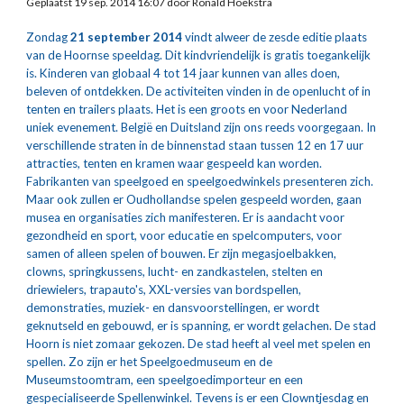
Geplaatst 19 sep. 2014 16:07 door Ronald Hoekstra
Zondag 
21 september 2014
 vindt alweer de zesde editie plaats 
van de Hoornse speeldag. Dit kindvriendelijk is gratis toegankelijk 
is. Kinderen van globaal 4 tot 14 jaar kunnen van alles doen, 
beleven of ontdekken. De activiteiten vinden in de openlucht of in 
tenten en trailers plaats. Het is een groots en voor Nederland 
uniek evenement. België en Duitsland zijn ons reeds voorgegaan. In 
verschillende straten in de binnenstad staan tussen 12 en 17 uur 
attracties, tenten en kramen waar gespeeld kan worden. 
Fabrikanten van speelgoed en speelgoedwinkels presenteren zich. 
Maar ook zullen er Oudhollandse spelen gespeeld worden, gaan 
musea en organisaties zich manifesteren. Er is aandacht voor 
gezondheid en sport, voor educatie en spelcomputers, voor 
samen of alleen spelen of bouwen. Er zijn megasjoelbakken, 
clowns, springkussens, lucht- en zandkastelen, stelten en 
driewielers, trapauto's, XXL-versies van bordspellen, 
demonstraties, muziek- en dansvoorstellingen, er wordt 
geknutseld en gebouwd, er is spanning, er wordt gelachen. De stad 
Hoorn is niet zomaar gekozen. De stad heeft al veel met spelen en 
spellen. Zo zijn er het Speelgoedmuseum en de 
Museumstoomtram, een speelgoedimporteur en een 
gespecialiseerde Spellenwinkel. Tevens is er een Clowntjesdag en 