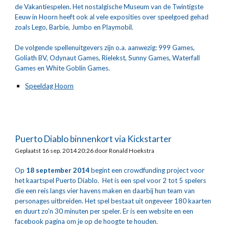
de Vakantiespelen. Het nostalgische Museum van de Twintigste 
Eeuw in Hoorn heeft ook al vele exposities over speelgoed gehad 
zoals Lego, Barbie, Jumbo en Playmobil.
De volgende spellenuitgevers zijn o.a. aanwezig: 999 Games, 
Goliath BV, Odynaut Games, Rielekst, Sunny Games, Waterfall 
Games en White Goblin Games.
Speeldag Hoorn
Puerto Diablo binnenkort via Kickstarter
Geplaatst 16 sep. 2014 20:26 door Ronald Hoekstra
Op 
18 september 2014
 begint een crowdfunding project voor 
het kaartspel Puerto Diablo.  Het is een spel voor 2 tot 5 spelers 
die een reis langs vier havens maken en daarbij hun team van 
personages uitbreiden. Het spel bestaat uit ongeveer 180 kaarten 
en duurt zo'n 30 minuten per speler. Er is een website en een 
facebook pagina om je op de hoogte te houden.