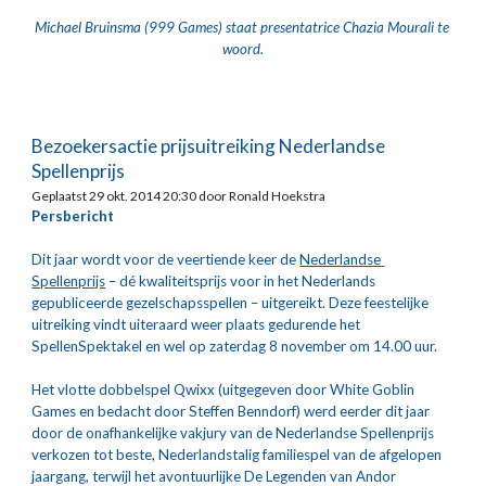
Michael Bruinsma (999 Games) staat presentatrice Chazia Mourali te 
woord.
Bezoekersactie prijsuitreiking Nederlandse 
Spellenprijs
Geplaatst 29 okt. 2014 20:30 door Ronald Hoekstra
Persbericht
Dit jaar wordt voor de veertiende keer de 
Nederlandse 
Spellenprijs
 – dé kwaliteitsprijs voor in het Nederlands 
gepubliceerde gezelschapsspellen – uitgereikt. Deze feestelijke 
uitreiking vindt uiteraard weer plaats gedurende het 
SpellenSpektakel en wel op zaterdag 8 november om 14.00 uur.
Het vlotte dobbelspel Qwixx (uitgegeven door White Goblin 
Games en bedacht door Steffen Benndorf) werd eerder dit jaar 
door de onafhankelijke vakjury van de Nederlandse Spellenprijs 
verkozen tot beste, Nederlandstalig familiespel van de afgelopen 
jaargang, terwijl het avontuurlijke De Legenden van Andor 